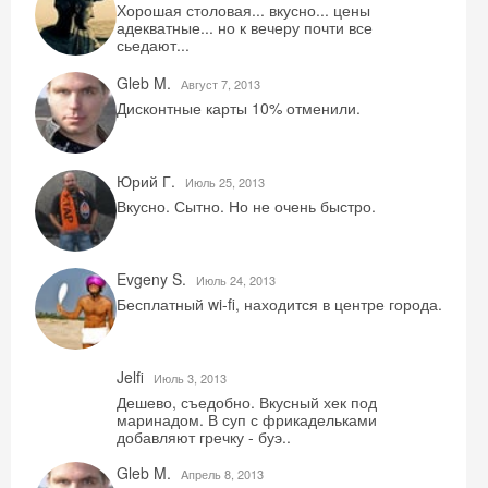
Хорошая столовая... вкусно... цены
адекватные... но к вечеру почти все
сьедают...
Gleb M.
Август 7, 2013
Дисконтные карты 10% отменили.
Юрий Г.
Июль 25, 2013
Вкусно. Сытно. Но не очень быстро.
Evgeny S.
Июль 24, 2013
Бесплатный wi-fi, находится в центре города.
Jelfi
Июль 3, 2013
Дешево, съедобно. Вкусный хек под
маринадом. В суп с фрикадельками
добавляют гречку - буэ..
Gleb M.
Aпрель 8, 2013