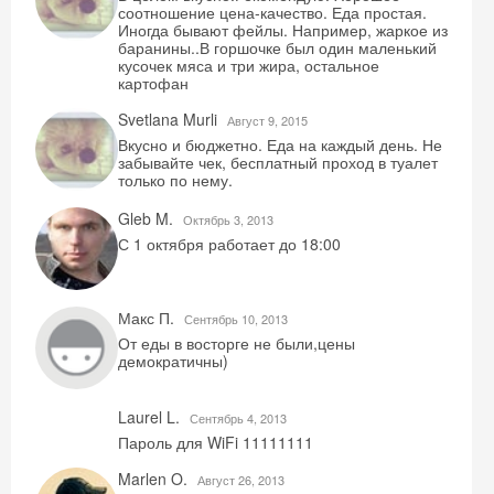
соотношение цена-качество. Еда простая.
Иногда бывают фейлы. Например, жаркое из
баранины..В горшочке был один маленький
кусочек мяса и три жира, остальное
картофан
Svetlana Murli
Август 9, 2015
Вкусно и бюджетно. Еда на каждый день. Не
забывайте чек, бесплатный проход в туалет
только по нему.
Gleb M.
Октябрь 3, 2013
С 1 октября работает до 18:00
Скидка −5%
Хочешь дешевле? Оставь почту и получи
Макс П.
Сентябрь 10, 2013
промокод на первое бронирование!
От еды в восторге не были,цены
демократичны)
Laurel L.
Сентябрь 4, 2013
Получить промокод
Пароль для WiFi 11111111
Marlen O.
Август 26, 2013