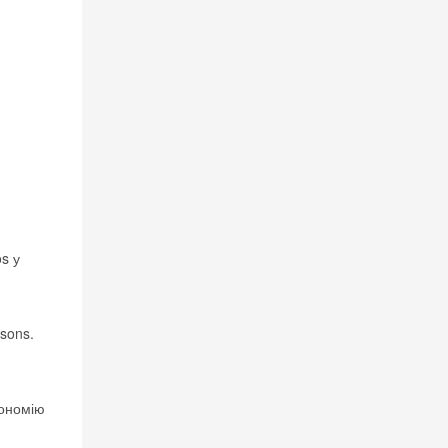
s у
sons.
кономію