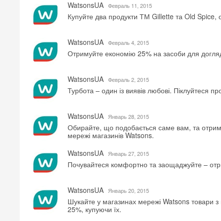
WatsonsUA
Февраль 11, 2015
Купуйте два продукти ТМ Gillette та Old Spice,
WatsonsUA
Февраль 4, 2015
Отримуйте економію 25% на засоби для догляд
WatsonsUA
Февраль 2, 2015
Турбота – один із виявів любові. Піклуйтеся п
WatsonsUA
Январь 28, 2015
Обирайте, що подобається саме вам, та отриму
мережі магазинів Watsons.
WatsonsUA
Январь 27, 2015
Почувайтеся комфортно та заощаджуйте – отри
WatsonsUA
Январь 20, 2015
Шукайте у магазинах мережі Watsons товари з
25%, купуючи їх.