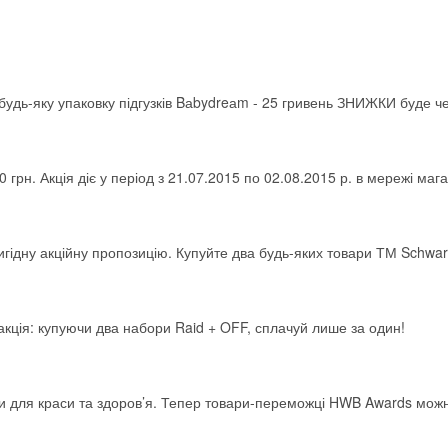
удь-яку упаковку підгузків Bаbydreаm - 25 гривень ЗНИЖКИ буде ч
0 грн. Акція діє у період з 21.07.2015 по 02.08.2015 р. в мережі мага
игідну акційну пропозицію. Купуйте два будь-яких товари ТМ Schwar
акція: купуючи два набори Raid + OFF, сплачуй лише за один!
и для краси та здоров’я. Тепер товари-переможці HWB Awards мож