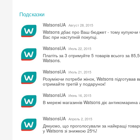
Подсказки
WatsonsUA
Август 28, 2015
Watsons дбає про Ваш бюджет - тому купуючи б
Вас при наступній покупці.
WatsonsUA
Июль 22, 2015
Платіть за 3 отримуйте 5 товарів всього за 85,5
Watsons.
WatsonsUA
Июль 21, 2015
Розуміючи потреби жінок, Watsons підготував в
отримайте третій у подарунок!
WatsonsUA
Июнь 16, 2015
В мережі магазинів Watsons діє антикомарина 
WatsonsUA
Aпрель 2, 2015
Дякуємо, що проголосували за найкращі товар
у Watsons зі знижкою 25%!