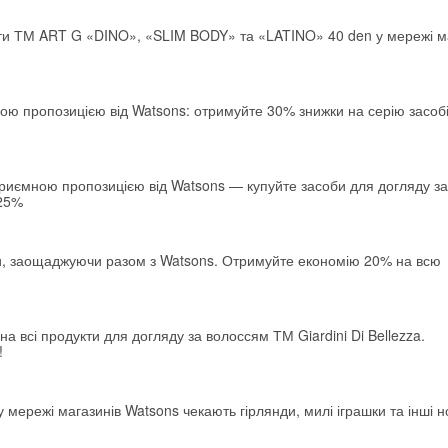
оти ТМ ART G «DINO», «SLIM BODY» та «LATINO» 40 den у мережі м
ою пропозицією від Watsons: отримуйте 30% знижки на серію засоб
.
приємною пропозицією від Watsons — купуйте засоби для догляду за
 25%
, заощаджуючи разом з Watsons. Отримуйте економію 20% на всю
 всі продукти для догляду за волоссям ТМ Giardini Di Bellezza.
!
 у мережі магазинів Watsons чекають гірлянди, милі іграшки та інші н