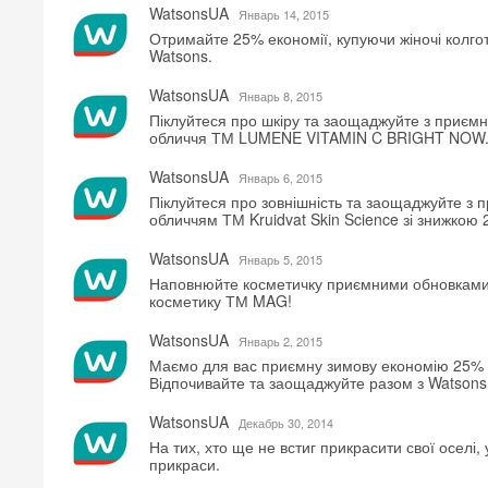
WatsonsUA
Январь 14, 2015
Отримайте 25% економії, купуючи жіночі колг
Watsons.
WatsonsUA
Январь 8, 2015
Піклуйтеся про шкіру та заощаджуйте з приємн
обличчя ТМ LUMENE VITAMIN C BRIGHT NOW
WatsonsUA
Январь 6, 2015
Піклуйтеся про зовнішність та заощаджуйте з 
обличчям ТМ Kruidvat Skin Science зі знижкою
WatsonsUA
Январь 5, 2015
Наповнюйте косметичку приємними обновками
косметику ТМ MAG!
WatsonsUA
Январь 2, 2015
Маємо для вас приємну зимову економію 25% на
Відпочивайте та заощаджуйте разом з Watsons
WatsonsUA
Декабрь 30, 2014
На тих, хто ще не встиг прикрасити свої оселі,
прикраси.