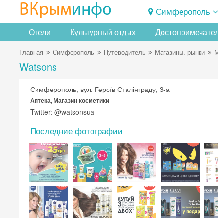
ВКрым
инфо
Симферополь
Отели
Культурный отдых
Достопримечате
Главная
Симферополь
Путеводитель
Магазины, рынки
М
Watsons
Симферополь, вул. Героїв Сталінграду, 3-а
Аптека, Магазин косметики
Twitter: @watsonsua
Последние фотографии