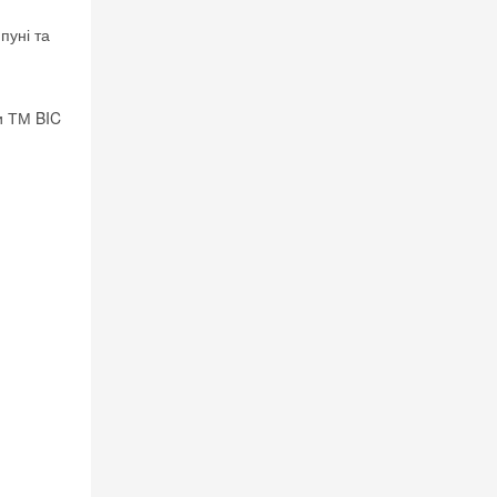
пуні та
и ТМ BIC
 на