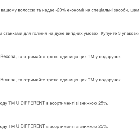
вашому волоссю та надає -20% економії на спеціальні засоби, шам
 станками для гоління на дуже вигідних умовах. Купуйте 3 упаковк
бо Rexona, та отримайте третю одиницю цих ТМ у подарунок!
бо Rexona, та отримайте третю одиницю цих ТМ у подарунок!
 воду ТМ U DIFFERENT в асортименті зі знижкою 25%.
Скидка −5%
 воду ТМ U DIFFERENT в асортименті зі знижкою 25%.
Хочешь дешевле? Оставь почту и получи промокод
первое бронирование!