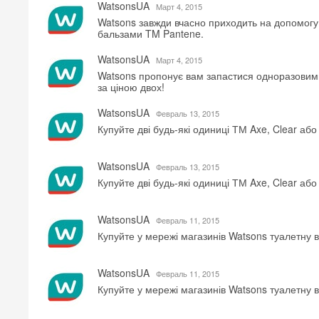
WatsonsUA
Mарт 4, 2015
Watsons завжди вчасно приходить на допомогу 
бальзами TM Pantene.
WatsonsUA
Mарт 4, 2015
Watsons пропонує вам запастися одноразовими
за ціною двох!
WatsonsUA
Февраль 13, 2015
Купуйте дві будь-які одиниці ТМ Axe, Clear а
WatsonsUA
Февраль 13, 2015
Купуйте дві будь-які одиниці ТМ Axe, Clear а
WatsonsUA
Февраль 11, 2015
Купуйте у мережі магазинів Watsons туалетну
WatsonsUA
Февраль 11, 2015
Купуйте у мережі магазинів Watsons туалетну