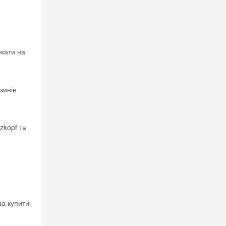
екати на
зинів
zkopf та
на купити