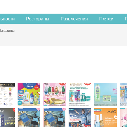
льности
Рестораны
Развлечения
Пляжи
агазины