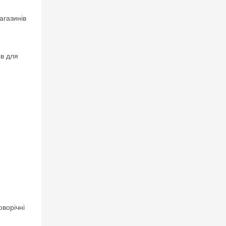
агазинів
ів для
оворічні