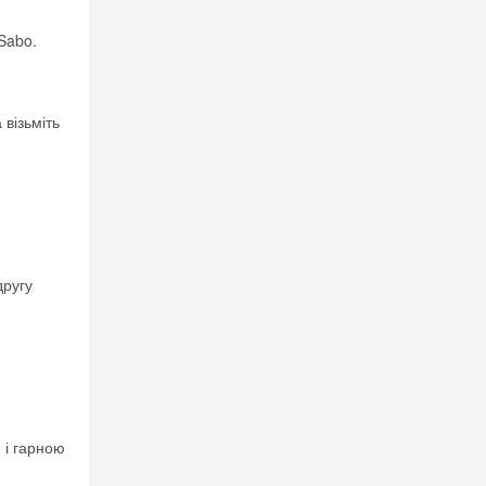
Sabo.
візьміть
другу
 і гарною