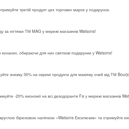
 отримуйте третій продукт цих торгових марок у подарунок.
Получить промокод
у за нігтями ТМ MAG у мережі магазинів Watsons!
ро коханих, обираючи для них святкові подарунки у Watsons!
йте знижку 30% на окремі продукти для макіяжу очей від ТМ Bourjo
муйте -20% економії на всі дезодоранти Fa у мережі магазинів Wat
 круглою бірюзовою наліпкою «Watsons Ексклюзив» та отримуйте е