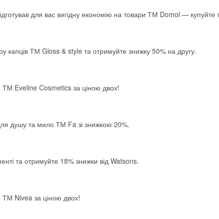
ідготував для вас вигідну економію на товари ТМ Domol — купуйте 
у капців ТМ Gloss & style та отримуйте знижку 50% на другу.
 ТМ Eveline Cosmetics за ціною двох!
для душу та мило ТМ Fa зі знижкою 20%.
нті та отримуйте 18% знижки від Watsons.
 ТМ Nivea за ціною двох!