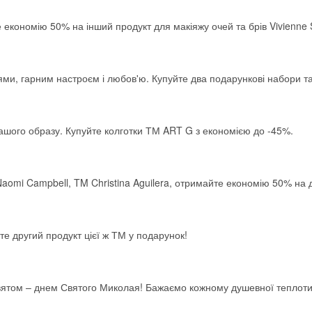
 економію 50% на інший продукт для макіяжу очей та брів Vivienne 
ми, гарним настроєм і любов'ю. Купуйте два подарункові набори та 
ашого образу. Купуйте колготки ТМ ART G з економією до -45%.
aomi Campbell, TM Christina Aguilera, отримайте економію 50% на 
е другий продукт цієї ж ТМ у подарунок!
святом – днем Святого Миколая! Бажаємо кожному душевної теплоти