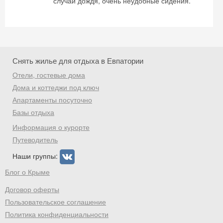
случай дождя, очень неудобные сидения.
Скидка −5%
Хочешь дешевле? Оставь почту и получи
Снять жилье для отдыха в Евпатории
промокод на первое бронирование!
Отели, гостевые дома
Дома и коттеджи под ключ
Апартаменты посуточно
Получить промокод
Базы отдыха
Информация о курорте
Путеводитель
Наши группы:
Блог о Крыме
Договор оферты
Пользовательское соглашение
Политика конфиденциальности