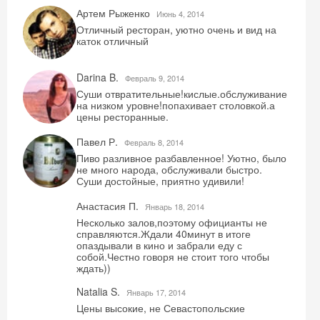
Артем Рыженко
Июнь 4, 2014
Отличный ресторан, уютно очень и вид на
каток отличный
Darina B.
Февраль 9, 2014
Суши отвратительные!кислые.обслуживание
на низком уровне!попахивает столовкой.а
цены ресторанные.
Павел Р.
Февраль 8, 2014
Пиво разливное разбавленное! Уютно, было
не много народа, обслуживали быстро.
Суши достойные, приятно удивили!
Анастасия П.
Январь 18, 2014
Несколько залов,поэтому официанты не
справляются.Ждали 40минут в итоге
опаздывали в кино и забрали еду с
Скидка −5%
собой.Честно говоря не стоит того чтобы
ждать))
Хочешь дешевле? Оставь почту и получи
Natalia S.
промокод на первое бронирование!
Январь 17, 2014
Цены высокие, не Севастопольские