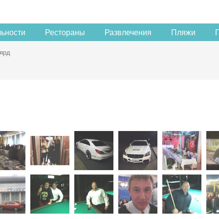
льности
Рестораны
Развлечения
Пляжи
ярд