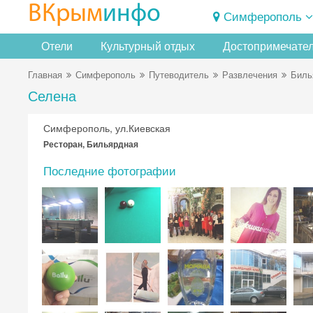
ВКрым
инфо
Симферополь
Отели
Культурный отдых
Достопримечате
Главная
Симферополь
Путеводитель
Развлечения
Биль
Селена
Симферополь, ул.Киевская
Ресторан, Бильярдная
Последние фотографии