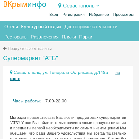
ВКрым
инфо
Севастополь
Вход
Регистрация
Избранное
Просмотры
Отели
Культурный отдых
Достопримечательности
Рестораны
Развлечения
Пляжи
Парки
Продуктовые магазины
Супермаркет "АТБ"
Севастополь, ул. Генерала Острякова, д.149а
на
карте
Часы работы:
7.00-22.00
Мы рады приветствовать Вас в сети продуктовых супермаркетов
"АТБ"! У нас Вы найдете только качественные продукты питания
и предметы первой необходимости по самым низким ценам! Мы
обещаем, что ради Вашего удовольствия мы всегда тщательно
контролируем свежесть и качество нашей продукции. В этом Вы