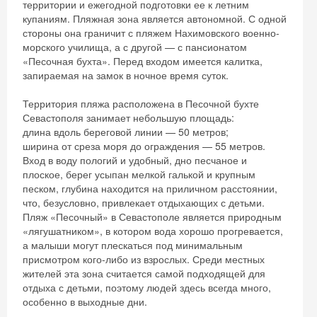
территории и ежегодной подготовки ее к летним
купаниям. Пляжная зона является автономной. С одной
стороны она граничит с пляжем Нахимовского военно-
морского училища, а с другой — с пансионатом
«Песочная бухта». Перед входом имеется калитка,
запираемая на замок в ночное время суток.
Территория пляжа расположена в Песочной бухте
Севастополя занимает небольшую площадь:
длина вдоль береговой линии — 50 метров;
ширина от среза моря до ограждения — 55 метров.
Вход в воду пологий и удобный, дно песчаное и
плоское, берег усыпан мелкой галькой и крупным
песком, глубина находится на приличном расстоянии,
что, безусловно, привлекает отдыхающих с детьми.
Пляж «Песочный» в Севастополе является природным
«лягушатником», в котором вода хорошо прогревается,
а малыши могут плескаться под минимальным
присмотром кого-либо из взрослых. Среди местных
жителей эта зона считается самой подходящей для
отдыха с детьми, поэтому людей здесь всегда много,
особенно в выходные дни.