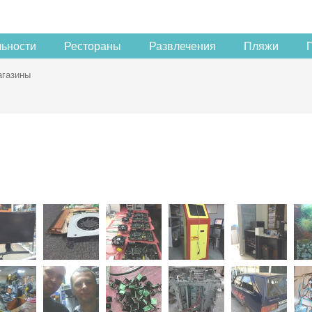
льности
Рестораны
Развлечения
Пляжи
газины