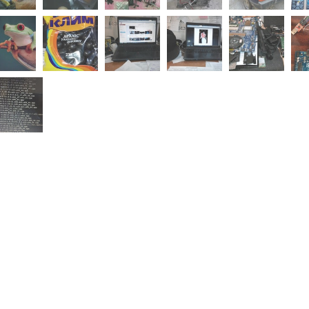
Скидка −5%
Хочешь дешевле? Оставь почту и получи промокод
первое бронирование!