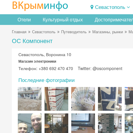
ВКрым
инфо
Севастополь
Отели
Культурный отдых
Достопримечате
Главная
Севастополь
Путеводитель
Магазины, рынки
Ма
ОС Компонент
Севастополь, Воронина 10
Магазин электроники
Телефон: +380 692 470 470 Twitter: @oscomponent
Последние фотографии