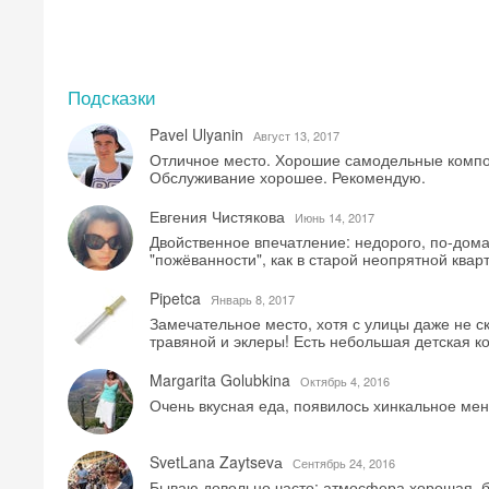
Подсказки
Pavel Ulyanin
Август 13, 2017
Отличное место. Хорошие самодельные компо
Обслуживание хорошее. Рекомендую.
Евгения Чистякова
Июнь 14, 2017
Двойственное впечатление: недорого, по-дом
"пожёванности", как в старой неопрятной квар
Pipetca
Январь 8, 2017
Замечательное место, хотя с улицы даже не с
травяной и эклеры! Есть небольшая детская 
Margarita Golubkina
Октябрь 4, 2016
Очень вкусная еда, появилось хинкальное ме
SvetLana Zaytsevа
Сентябрь 24, 2016
Бываю довольно часто: атмосфера хорошая, б