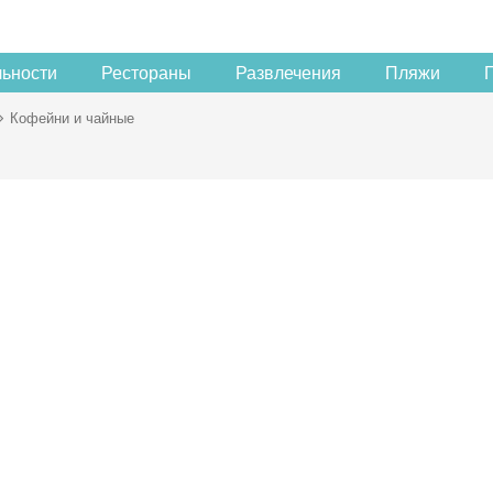
льности
Рестораны
Развлечения
Пляжи
Кофейни и чайные