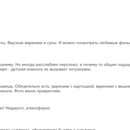
ты. Вкусные вареники и супы. И можно посмотреть любимые филь
ашнему. Но иногда расслаблен персонал, и почему-то общее ощущ
тире - детская комната не вызывает энтузиазма.
кажешь. Обязательно есть: вареники с картошкой, вареники с вишне
комната. Фото меню прикрепляю
ню! Недорого, атмосферно
люда неплохие, обслуживают быстро и культурно.