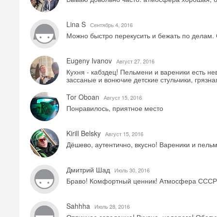
Lina S
Сентябрь 4, 2016
Можно быстро перекусить и бежать по делам. 
Eugeny Ivanov
Август 27, 2016
Кухня - кабздец! Пельмени и вареники есть н
зассаные и вонючие детские стульчики, грязная
Tor Oboan
Август 15, 2016
Понравилось, приятное место
Kirill Belsky
Август 15, 2016
Дёшево, аутентично, вкусно! Вареники и пельм
Дмитрий Шад
Июль 30, 2016
Браво! Комфортный ценник! Атмосфера СССР.
Sahhha
Июль 28, 2016