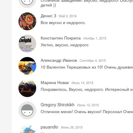
Отличное заведение! Вкусно, недорого! Обслу
детей ))
Денис З
Май 3, 2016
Все вкусно и недорого.
Константин Покрепа
Ноябрь 1, 2015
Уютно, вкусно, недорого
Александр Иванов
Сентябрь 4, 2015
10 Валентин Терешковых из 10! Очень душевное
Марина Новак
Июль 14, 2015
Понравилось. Вкусно, недорого. Интересный и
Gregory Shirokikh
Июль 12, 2015
Отличное меню! Очень вкусно! Персонал Очен
pauandlo
Июнь 26, 2015