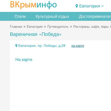
ВКрым
инфо
Евпатория
Отели
Культурный отдых
Достопримечате
Главная
Евпатория
Путеводитель
Рестораны, кафе, бары
Вареничная «Победа»
Евпатория, пр. Победы, д.28
на карте
На карте