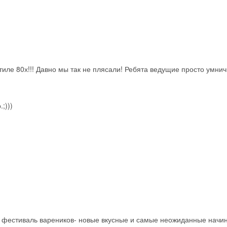
тиле 80х!!! Давно мы так не плясали! Ребята ведущие просто умнички
;)))
 фестиваль вареников- новые вкусные и самые неожиданные начин