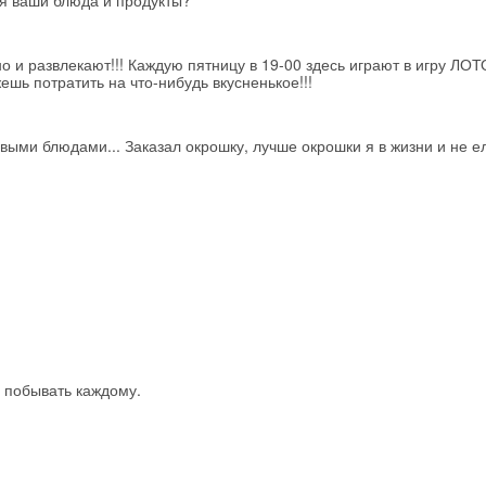
ся ваши блюда и продукты?
 но и развлекают!!! Каждую пятницу в 19-00 здесь играют в игру ЛОТ
шь потратить на что-нибудь вкусненькое!!!
ыми блюдами... Заказал окрошку, лучше окрошки я в жизни и не ел
 побывать каждому.