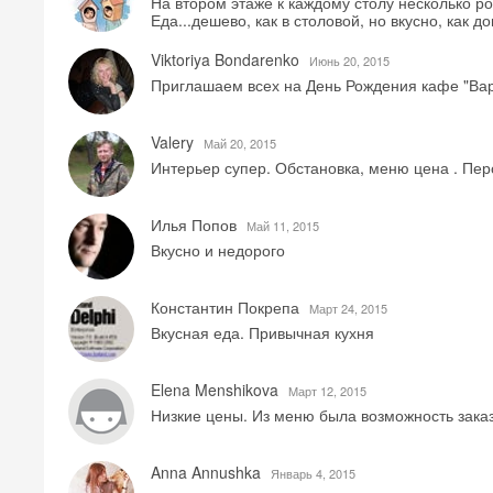
На втором этаже к каждому столу несколько ро
Еда...дешево, как в столовой, но вкусно, как 
Viktoriya Bondarenko
Июнь 20, 2015
Приглашаем всех на День Рождения кафе "Вар
Valery
Май 20, 2015
Интерьер супер. Обстановка, меню цена . Пер
Илья Попов
Май 11, 2015
Вкусно и недорого
Константин Покрепа
Mарт 24, 2015
Вкусная еда. Привычная кухня
Elena Menshikova
Mарт 12, 2015
Низкие цены. Из меню была возможность заказ
Anna Annushka
Январь 4, 2015