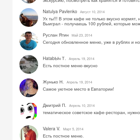
экскурсию, посмотреть как хранятся и готовят
Natulya Pavlenko
Август 10, 2014
Ух ты!!! В этом кафе не только вкусно кормят,
Выиграл - получаешь 100 рублей, которые може
Руслан Ятин
Май 23, 2014
Сегодня обновленное меню, уже в рублях и нов
HatabЫч Т.
Aпрель 19, 2014
Есть постное меню-вкусно
Жунько Н.
Aпрель 19, 2014
Самое уютное место в Евпатории!
Дмитрий П.
Aпрель 10, 2014
тематическое советское кафе-ресторан, нужно
Valera V.
Mарт 5, 2014
Есть постное меню.