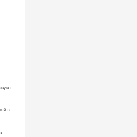
изуют
ной в
а