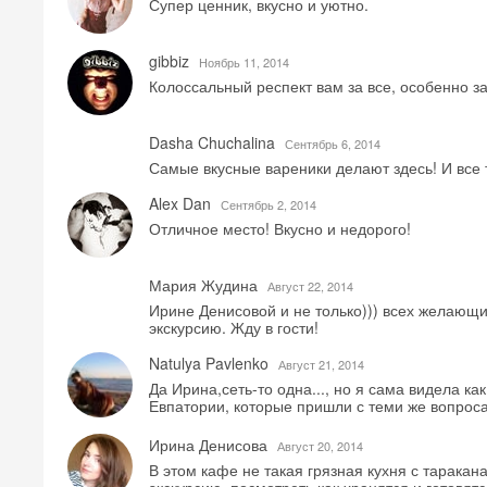
Супер ценник, вкусно и уютно.
gibbiz
Ноябрь 11, 2014
Колоссальный респект вам за все, особенно 
Dasha Chuchalina
Сентябрь 6, 2014
Самые вкусные вареники делают здесь! И все 
Alex Dan
Сентябрь 2, 2014
Отличное место! Вкусно и недорого!
Мария Жудина
Август 22, 2014
Ирине Денисовой и не только))) всех желающ
экскурсию. Жду в гости!
Natulya Pavlenko
Август 21, 2014
Да Ирина,сеть-то одна..., но я сама видела ка
Евпатории, которые пришли с теми же вопрос
Ирина Денисова
Август 20, 2014
В этом кафе не такая грязная кухня с таракан