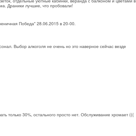
зеток, отдельные уютные кабинки, веранда с балконом и цветами в
дома. Драники лучшие, что пробовали!
еничная Победа" 28.06.2015 в 20-00.
сонал. Выбор алкоголя не очень но это наверное сейчас везде
Скидка −5%
ать только 30%, остального просто нет. Обслуживание хромает (((
Хочешь дешевле? Оставь почту и получи промокод
первое бронирование!