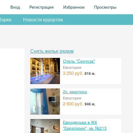
Вход
Регистрация
Избранное
Просмотры
Парки
Новости курортов
Снять жилье рядом
Отель "Cентоза"
Евпатория
3 250 руб.
816 м.
2к. квартира
Евпатория
2 600 руб.
946 м.
Евродвушка в ЖК
"Евпатория", кв. №213