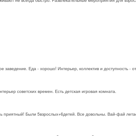
живают не всегда быстро. Развлекательные мероприятия для взрос
 заведение. Еда - хорошо! Интерьер, коллектив и доступность - о
нтерьер советских времен. Есть детская игровая комната.
ь приятный! Были 5взрослых+6детей. Все довольны. Вай-фай лета