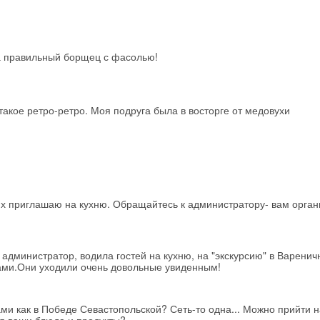
Получить промокод
за правильный борщец с фасолью!
такое ретро-ретро. Моя подруга была в восторге от медовухи
их приглашаю на кухню. Обращайтесь к администратору- вам орган
к администратор, водила гостей на кухню, на "экскурсию" в Варенич
ами.Они уходили очень довольные увиденным!
ами как в Победе Севастопольской? Сеть-то одна... Можно прийти н