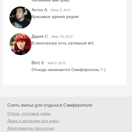
промокод на первое бронирование!
Антон А.
Июнь 5, 2013
Красивые здания рядом
Получить промокод
Дария С.
Mарт 30, 2013
В кинотеатре есть халявный w/c
Borz ☪
Май 3, 2012
Отсюда начинается Симферополь !:-)
Снять жилье для отдыха в Симферополе
Отели, гостевые дома
Дома и коттеджи под ключ
Апартаменты посуточно