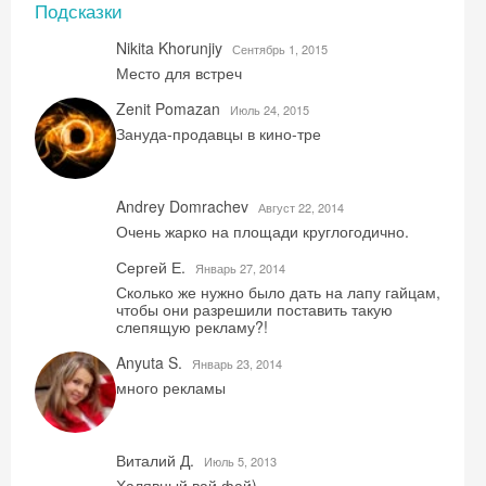
Подсказки
Nikita Khorunjiy
Сентябрь 1, 2015
Место для встреч
Zenit Pomazan
Июль 24, 2015
Зануда-продавцы в кино-тре
Andrey Domrachev
Август 22, 2014
Очень жарко на площади круглогодично.
Сергей Е.
Январь 27, 2014
Сколько же нужно было дать на лапу гайцам,
чтобы они разрешили поставить такую
слепящую рекламу?!
Anyuta S.
Январь 23, 2014
много рекламы
Скидка −5%
Виталий Д.
Июль 5, 2013
Хочешь дешевле? Оставь почту и получи
Халявный вай фай)