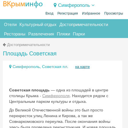
ВКрым
инфо
Симферополь
Вход
Регистрация
Избранное
Просмотры
Отели
Культурный отдых
Достопримечательности
Рестораны
Развлечения
Пляжи
Парки
Достопримечательности
Площадь Советская
Симферополь, Советская пл.
на карте
Советская площадь
— одна из площадей в центре
столицы Крыма -
Симферополя
. Находится рядом с
Центральным парком культуры и отдыха.
До Великой Отечественной войны это был просто
перекресток улиц Ленина и Кирова, а так же
Совнаркомовского переулка. После окончания войны
здесь была проведена реконструкция. И новая площадь