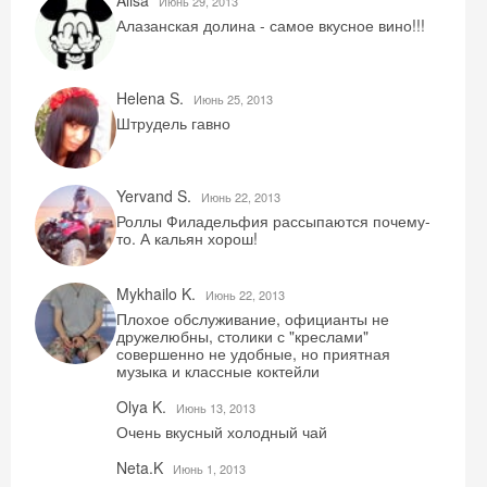
Alisa
Июнь 29, 2013
Алазанская долина - самое вкусное вино!!!
Helena S.
Июнь 25, 2013
Штрудель гавно
Yervand S.
Июнь 22, 2013
Роллы Филадельфия рассыпаются почему-
то. А кальян хорош!
Mykhailo K.
Июнь 22, 2013
Плохое обслуживание, официанты не
дружелюбны, столики с "креслами"
совершенно не удобные, но приятная
музыка и классные коктейли
Olya K.
Июнь 13, 2013
Очень вкусный холодный чай
Neta.K
Июнь 1, 2013