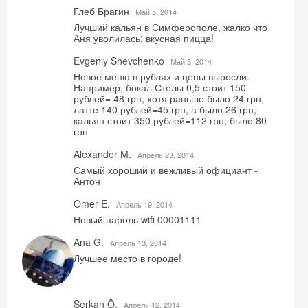
Глеб Брагин
Май 5, 2014
Лучший кальян в Симферополе, жалко что
Аня уволилась; вкусная пицца!
Evgeniy Shevchenko
Май 3, 2014
Новое меню в рублях и цены выросли.
Например, бокал Стелы 0,5 стоит 150
рублей= 48 грн, хотя раньше было 24 грн,
латте 140 рублей=45 грн, а было 26 грн,
кальян стоит 350 рублей=112 грн, было 80
грн
Alexander M.
Aпрель 23, 2014
Самый хороший и вежливый официант -
Антон
Omer E.
Aпрель 19, 2014
Новый пароль wifi 00001111
Ana G.
Aпрель 13, 2014
Лучшее место в городе!
Скидка −5%
Serkan Ö.
Aпрель 12, 2014