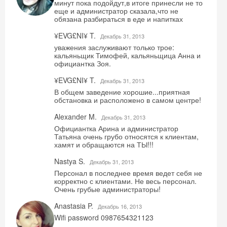
минут пока подойдут,в итоге принесли не то
еще и администратор сказала,что не
обязана разбираться в еде и напитках
¥EVG£NI¥ T.
Декабрь 31, 2013
уважения заслуживают только трое:
кальяньщик Тимофей, кальяньщица Анна и
официантка Зоя.
¥EVG£NI¥ T.
Декабрь 31, 2013
В общем заведение хорошие...приятная
обстановка и расположено в самом центре!
Alexander M.
Декабрь 31, 2013
Официантка Арина и администратор
Татьяна очень грубо относятся к клиентам,
хамят и обращаются на ТЫ!!!
Nastya S.
Декабрь 31, 2013
Персонал в последнее время ведет себя не
корректно с клиентами. Не весь персонал.
Очень грубые администраторы!
Anastasia P.
Декабрь 16, 2013
Wifi password 0987654321123