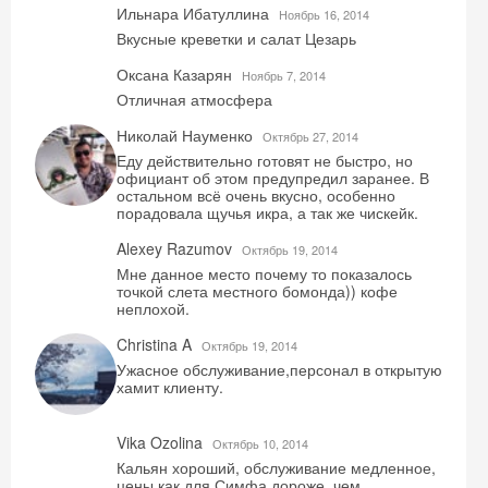
Ильнара Ибатуллина
Ноябрь 16, 2014
Вкусные креветки и салат Цезарь
Оксана Казарян
Ноябрь 7, 2014
Отличная атмосфера
Николай Науменко
Октябрь 27, 2014
Еду действительно готовят не быстро, но
официант об этом предупредил заранее. В
остальном всё очень вкусно, особенно
порадовала щучья икра, а так же чискейк.
Alexey Razumov
Октябрь 19, 2014
Мне данное место почему то показалось
точкой слета местного бомонда)) кофе
неплохой.
Christina A
Октябрь 19, 2014
Ужасное обслуживание,персонал в открытую
хамит клиенту.
Vika Ozolina
Октябрь 10, 2014
Кальян хороший, обслуживание медленное,
цены как для Симфа дороже, чем