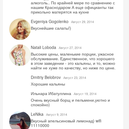
алкоголь.. По крайней мере по сравнению с
нашим Краснодаром А еще официанты так
прикольно матерятся на кухне
Evgeniya Gogolenko
Август 29, 2014
Вкуснейшие салаты!)
Natali Loboda
Август 27, 2014
Высокие цены, маленькие порции, ужасное
обслуживание. Единственное, что хорошего
в этом заведении - это кальяны, и то, можно
найти не хуже по качеству, но ниже по цене.
Dmitriy Belobrov
Август 23, 2014
Хорошие кальяны
Ильнара Ибатуллина
Август 19, 2014
Очень вкусный борщ и пельмени,уютно и
спокойно)
LeNika
Август 9, 2014
Вкусный апельсиновый лимонад) wifi
11110000