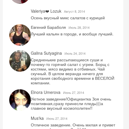
Valeriya❤️ Lozuk
Август 8, 2014
Осень вкусный микс салатов с курицей
Евгений Бараболя
Июль 28, 2014
Лучший кальян в городе, и вообще лучший.
Galina Sutyagina
Июль 24, 2014
Средненькие рассыпающиеся суши и
почему-то горячий салат с угрем. Борщ с
костями, мясо видимо в отбивных. Чай
скучный. В целом веранда ничего для
коротания свободного времени в ВЕСЕЛОЙ
компании.
Elnora Umerova
Июнь 27, 2014
Уютное заведение!Официантка Зоя очень
позитивная,сразу принесли пледы)))а
главное вкусный космополитен!!
Mus'ka
Июнь 27, 2014
Отличное заведение. Очень милая и привет