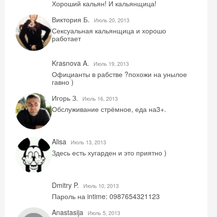
Хороший кальян! И кальянщица!
Виктория Б.
Июль 20, 2013
Сексуальная кальянщица и хорошо
работает
Krasnova A.
Июль 19, 2013
Официанты в рабстве ?похожи на унылое
гавно )
Игорь З.
Июль 16, 2013
Обслуживание стрёмное, еда на3+.
Alisa
Июль 13, 2013
Здесь есть хугарден и это приятно )
Dmitry P.
Июль 10, 2013
Пароль на intime: 0987654321123
Anastasija
Июль 5, 2013