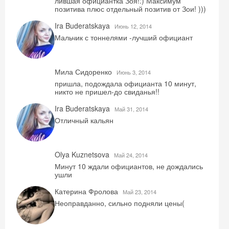
лившая официантка Зоя!:) Максимум
позитива плюс отдельный позитив от Зои! )))
Ira Buderatskaya
Июнь 12, 2014
Мальчик с тоннелями -лучший официант
Мила Сидоренко
Июнь 3, 2014
пришла, подождала официанта 10 минут,
никто не пришел-до свиданья!!
Ira Buderatskaya
Май 31, 2014
Отличный кальян
Olya Kuznetsova
Май 24, 2014
Минут 10 ждали официантов, не дождались
ушли
Катерина Фролова
Май 23, 2014
Неоправданно, сильно подняли цены(