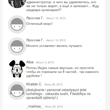
администратор: а чего вы удивляетесь, его
же не только жарят, а ещё и запекают... Жду
шедевра кулинарии!!!
Ярослав Г.
Август 10, 2013
Отличный морс!
Ярослав Г.
Август 10, 2013
Мохито оставляет желать лучшего
Alisa
Август 3, 2013
Роллы Икура самые вкусные, но простите
чтобы их порезали на 8 частей , так намного
удобнее !
Khalide C.
Июль 26, 2013
obslujivanie i personal ostavlyayut jelat
luchshego.. zakazala sushi, Filadelfiya ne
opravdalA ojidaniy!:(
_mashaa_
Июль 25, 2013