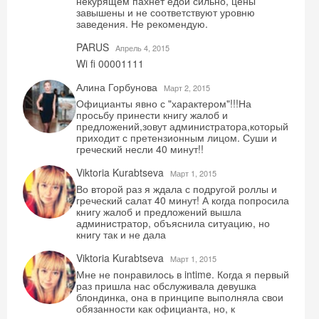
некурящем пахнет едой сильно, цены
завышены и не соответствуют уровню
заведения. Не рекомендую.
PARUS
Aпрель 4, 2015
Wi fi 00001111
Алина Горбунова
Mарт 2, 2015
Официанты явно с "характером"!!!На
просьбу принести книгу жалоб и
предложений,зовут администратора,который
приходит с претензионным лицом. Суши и
греческий несли 40 минут!!
Viktoria Kurabtseva
Mарт 1, 2015
Во второй раз я ждала с подругой роллы и
греческий салат 40 минут! А когда попросила
книгу жалоб и предложений вышла
администратор, объяснила ситуацию, но
книгу так и не дала
Viktoria Kurabtseva
Mарт 1, 2015
Мне не понравилось в intime. Когда я первый
раз пришла нас обслуживала девушка
блондинка, она в принципе выполняла свои
обязанности как официанта, но, к