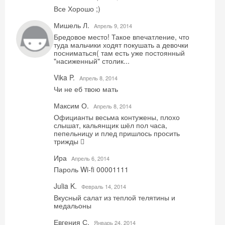
Хочешь дешевле? Оставь почту и получи
Все Хорошо ;)
промокод на первое бронирование!
Мишель Л.
Aпрель 9, 2014
Бредовое место! Такое впечатление, что
туда мальчики ходят покушать а девочки
посниматься( там есть уже постоянный
"насиженный" столик...
Получить промокод
Vika P.
Aпрель 8, 2014
Чи не еб твою мать
Максим О.
Aпрель 8, 2014
Официанты весьма контужены, плохо
слышат, кальянщик шёл пол часа,
пепельницу и плед пришлось просить
трижды 
Ира
Aпрель 6, 2014
Пароль Wi-fi 00001111
Julia K.
Февраль 14, 2014
Вкусный салат из теплой телятины и
медальоны
Евгения С.
Январь 24, 2014