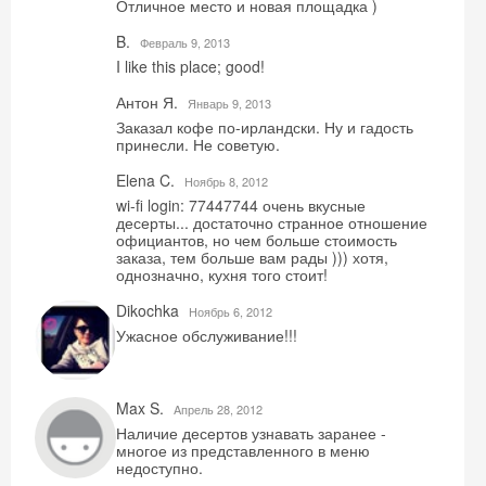
Отличное место и новая площадка )
B.
Февраль 9, 2013
I like this place; good!
Антон Я.
Январь 9, 2013
Заказал кофе по-ирландски. Ну и гадость
принесли. Не советую.
Elena C.
Ноябрь 8, 2012
wi-fi login: 77447744 очень вкусные
десерты... достаточно странное отношение
официантов, но чем больше стоимость
заказа, тем больше вам рады ))) хотя,
однозначно, кухня того стоит!
Dikochka
Ноябрь 6, 2012
Ужасное обслуживание!!!
Max S.
Aпрель 28, 2012
Наличие десертов узнавать заранее -
многое из представленного в меню
недоступно.