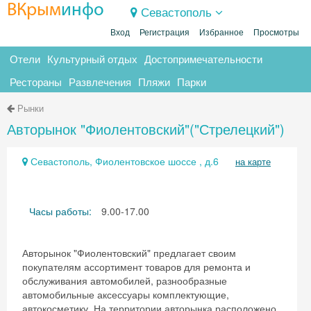
ВКрым
инфо
Севастополь
Вход
Регистрация
Избранное
Просмотры
Отели
Культурный отдых
Достопримечательности
Рестораны
Развлечения
Пляжи
Парки
Рынки
Авторынок "Фиолентовский"("Стрелецкий")
Севастополь, Фиолентовское шоссе , д.6
на карте
Часы работы:
9.00-17.00
Авторынок "Фиолентовский" предлагает своим
покупателям ассортимент товаров для ремонта и
обслуживания автомобилей, разнообразные
автомобильные аксессуары комплектующие,
автокосметику. На территории авторынка расположено