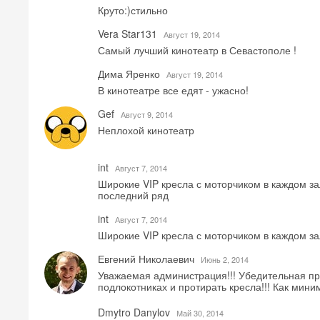
Круто:)стильно
Vera Star131
Август 19, 2014
Самый лучший кинотеатр в Севастополе !
Дима Яренко
Август 19, 2014
В кинотеатре все едят - ужасно!
Gef
Август 9, 2014
Неплохой кинотеатр
int
Август 7, 2014
Широкие VIP кресла с моторчиком в каждом зал
последний ряд
int
Август 7, 2014
Широкие VIP кресла с моторчиком в каждом за
Евгений Николаевич
Июнь 2, 2014
Уважаемая администрация!!! Убедительная пр
подлокотниках и протирать кресла!!! Как миним
Dmytro Danylov
Май 30, 2014