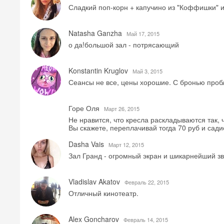
Сладкий поп-корн + капучино из "Коффишки" и
Natasha Ganzha
Май 17, 2015
о да!большой зал - потрясающий
Konstantin Kruglov
Май 3, 2015
Сеансы не все, цены хорошие. С бронью проб
Горе Оля
Mарт 26, 2015
Не нравится, что кресла раскладываются так, ч
Вы скажете, переплачивай тогда 70 руб и сади
Dasha Vais
Mарт 12, 2015
Зал Гранд - огромный экран и шикарнейший зв
Vladislav Akatov
Февраль 22, 2015
Отличный кинотеатр.
Alex Goncharov
Февраль 14, 2015