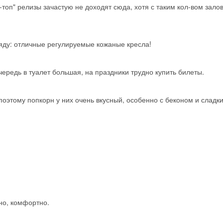
-топ" релизы зачастую не доходят сюда, хотя с таким кол-вом зало
ряду: отличные регулируемые кожаные кресла!
чередь в туалет большая, на праздники трудно купить билеты.
поэтому попкорн у них очень вкусный, особенно с беконом и сладки
Скидка −5%
но, комфортно.
Хочешь дешевле? Оставь почту и получи промокод
первое бронирование!