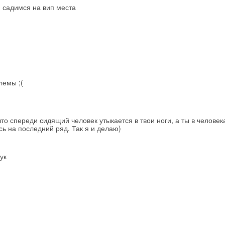
 садимся на вип места
Получить промокод
лемы ;(
то спереди сидящий человек утыкается в твои ноги, а ты в человека
сь на последний ряд. Так я и делаю)
ук