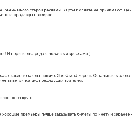
, очень много старой рекламы, карты к оплате не принимают. Це
рустные продавцы попкорна.
но ! И первые два ряда с лежачими креслами )
еслах какие то следы липкие. Зал Grand хорош. Остальные маловат
е не выветрился дух предидущих зрителей.
чно,но оч круто!
а хорошие премьеры лучше заказывать билеты по инету и заранее 