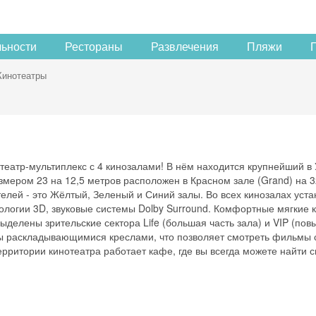
льности
Рестораны
Развлечения
Пляжи
Кинотеатры
театр-мультиплекс с 4 кинозалами! В нём находится крупнейший в
змером 23 на 12,5 метров расположен в Красном зале (Grand) на 
телей - это Жёлтый, Зеленый и Синий залы. Во всех кинозалах уст
логии 3D, звуковые системы Dolby Surround. Комфортные мягкие 
делены зрительские сектора Life (большая часть зала) и VIP (по
ы раскладывающимися креслами, что позволяет смотреть фильмы 
ерритории кинотеатра работает кафе, где вы всегда можете найти 
!