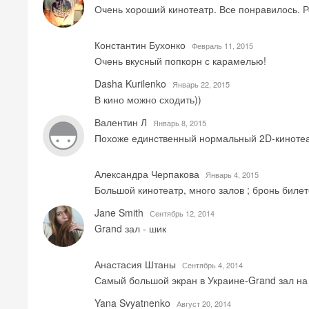
Очень хороший кинотеатр. Все понравилось. 
Константин Бухонко
Февраль 11, 2015
Очень вкусный попкорн с карамелью!
Dasha Kurilenko
Январь 22, 2015
В кино можно сходить))
Валентин Л
Январь 8, 2015
Похоже единственный нормальный 2D-кинотеа
Александра Черпакова
Январь 4, 2015
Большой кинотеатр, много залов ; бронь билет
Jane Smith
Сентябрь 12, 2014
Grand зал - шик
Анастасия Штаны
Сентябрь 4, 2014
Самый большой экран в Украине-Grand зал на 
Yana Svyatnenko
Август 20, 2014