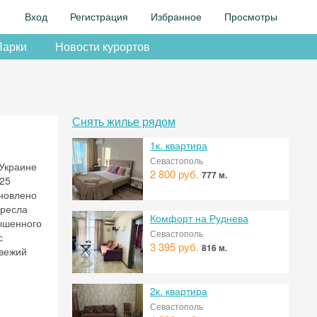
Вход
Регистрация
Избранное
Просмотры
Парки
Новости курортов
Снять жилье рядом
1к. квартира
Севастополь
 Украине
2 800 руб.
777 м.
325
ановлено
кресла
Комфорт на Руднева
вышенного
Севастополь
с
3 395 руб.
816 м.
свежий
2к. квартира
Севастополь