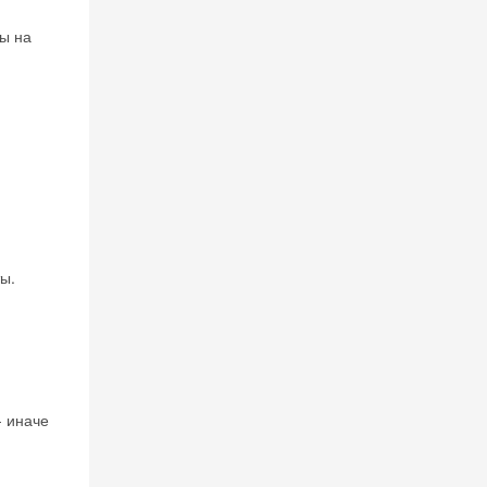
ны на
ы.
- иначе