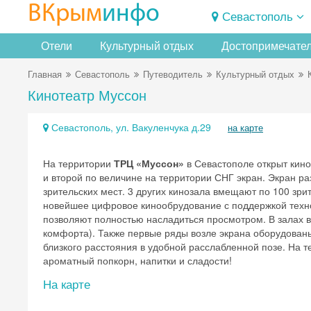
ВКрым
инфо
Севастополь
Отели
Культурный отдых
Достопримечате
Главная
Севастополь
Путеводитель
Культурный отдых
Кинотеатр Муссон
Севастополь, ул. Вакуленчука д.29
на карте
На территории
ТРЦ «Муссон»
в Севастополе открыт кино
и второй по величине на территории СНГ экран. Экран ра
зрительских мест. 3 других кинозала вмещают по 100 зри
новейшее цифровое кинообрудование с поддержкой техно
позволяют полностью насладиться просмотром. В залах вы
комфорта). Также первые ряды возле экрана оборудован
близкого расстояния в удобной расслабленной позе. На т
ароматный попкорн, напитки и сладости
На карте