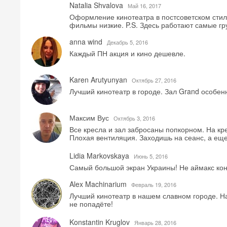
Natalia Shvalova
Май 16, 2017
Оформление кинотеатра в постсоветском стиле
фильмы низкие. P.S. Здесь работают самые г
anna wind
Декабрь 5, 2016
Каждый ПН акция и кино дешевле.
Karen Arutyunyan
Октябрь 27, 2016
Лучший кинотеатр в городе. Зал Grand особен
Максим Вус
Октябрь 3, 2016
Все кресла и зал забросаны попкорном. На кр
Плохая вентиляция. Заходишь на сеанс, а ещ
Lidia Markovskaya
Июнь 5, 2016
Самый большой экран Украины! Не аймакс коне
Alex Machinarium
Февраль 19, 2016
Лучший кинотеатр в нашем славном городе. Н
не попадёте!
Konstantin Kruglov
Январь 28, 2016