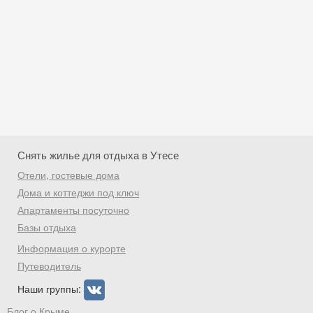
Снять жилье для отдыха в Утесе
Отели, гостевые дома
Дома и коттеджи под ключ
Апартаменты посуточно
Базы отдыха
Скидка −5%
Информация о курорте
Хочешь дешевле? Оставь почту и получи
Путеводитель
промокод на первое бронирование!
Наши группы:
Блог о Крыме