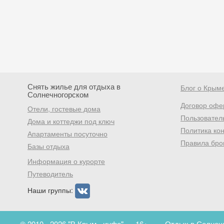
Снять жилье для отдыха в
Блог о Крым
Солнечногорском
Договор офе
Отели, гостевые дома
Пользовател
Дома и коттеджи под ключ
Политика ко
Апартаменты посуточно
Правила бро
Базы отдыха
Информация о курорте
Путеводитель
Наши группы:
© 2010 - 2026 "В Крым - инфо"
16+
Отдых в Солнечн