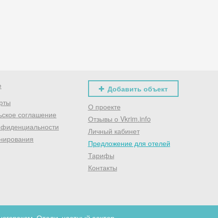
Хочешь дешевле? Оставь почту и получи промокод
первое бронирование!
Получить промокод
е
Добавить объект
рты
О проекте
ьское соглашение
Отзывы о Vkrim.info
нфиденциальности
Личный кабинет
нирования
Предложение для отелей
Тарифы
Контакты
огорском. Отели, частный сектор.