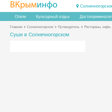
ВКрым
инфо
Солнечногорско
Отели
Культурный отдых
Достопримечате
Главная
Солнечногорское
Путеводитель
Рестораны, кафе,
Суши в Солнечногорском