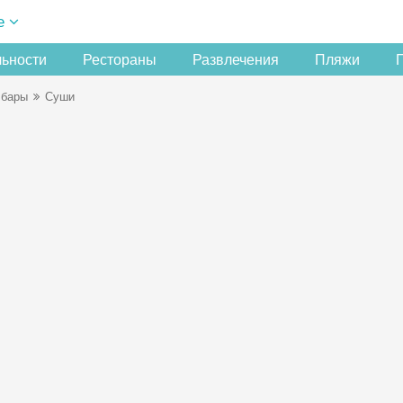
е
льности
Рестораны
Развлечения
Пляжи
 бары
Суши
Скидка −5%