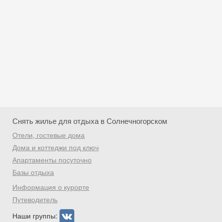
Снять жилье для отдыха в Солнечногорском
Отели, гостевые дома
Дома и коттеджи под ключ
Апартаменты посуточно
Базы отдыха
Скидка −5%
Информация о курорте
Хочешь дешевле? Оставь почту и получи
Путеводитель
промокод на первое бронирование!
Наши группы: