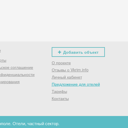
Хочешь дешевле? Оставь почту и получи промокод
первое бронирование!
Получить промокод
е
Добавить объект
рты
О проекте
ьское соглашение
Отзывы о Vkrim.info
нфиденциальности
Личный кабинет
нирования
Предложение для отелей
Тарифы
Контакты
поле. Отели, частный сектор.