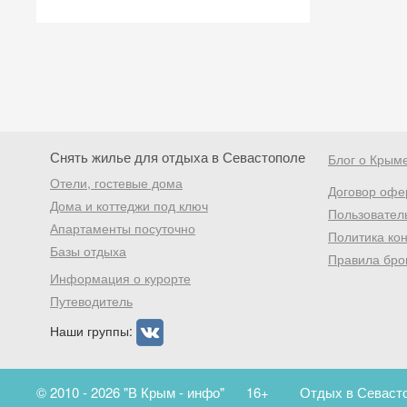
Снять жилье для отдыха в Севастополе
Блог о Крым
Отели, гостевые дома
Договор офе
Дома и коттеджи под ключ
Пользовател
Апартаменты посуточно
Политика ко
Базы отдыха
Правила бро
Информация о курорте
Путеводитель
Наши группы:
© 2010 - 2026 "В Крым - инфо"
16+
Отдых в Севасто