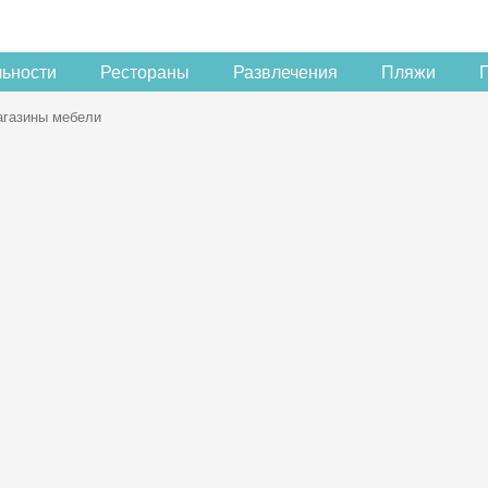
льности
Рестораны
Развлечения
Пляжи
газины мебели
Скидка −5%