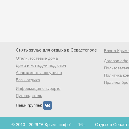
Снять жилье для отдыха в Севастополе
Блог о Крым
Отели, гостевые дома
Договор офе
Дома и коттеджи под ключ
Пользовател
Апартаменты посуточно
Политика ко
Базы отдыха
Правила бро
Информация о курорте
Путеводитель
Наши группы:
© 2010 - 2026 "В Крым - инфо"
16+
Отдых в Севасто