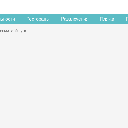
льности
Рестораны
Развлечения
Пляжи
зации
Услуги
Скидка −5%