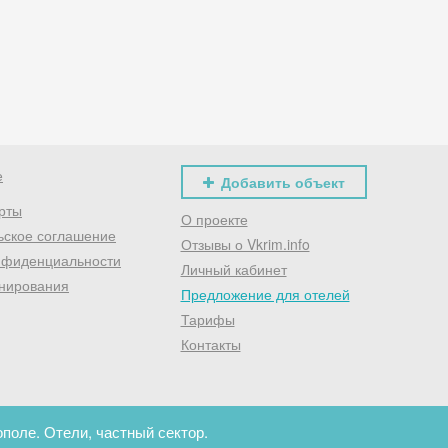
Хочешь дешевле? Оставь почту и получи промокод
первое бронирование!
Получить промокод
е
Добавить объект
рты
О проекте
ьское соглашение
Отзывы о Vkrim.info
нфиденциальности
Личный кабинет
нирования
Предложение для отелей
Тарифы
Контакты
поле. Отели, частный сектор.