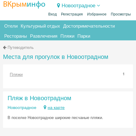
ВКрым
инфо
Новоотрадное
Вход
Регистрация
Избранное
Просмотры
Отели
Культурный отдых
Достопримечательности
Рестораны
Развлечения
Пляжи
Парки
Путеводитель
Места для прогулок в Новоотрадном
Пляжи
1
Пляж в Новоотрадном
Новоотрадное
на карте
В поселке Новоотрадное широкие песчаные пляжи.