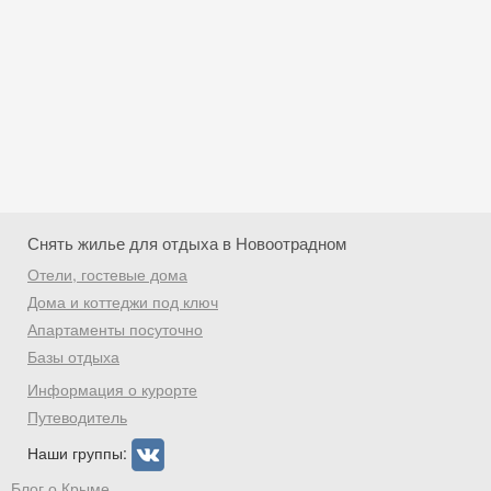
Снять жилье для отдыха в Новоотрадном
Отели, гостевые дома
Дома и коттеджи под ключ
Апартаменты посуточно
Базы отдыха
Скидка −5%
Информация о курорте
Хочешь дешевле? Оставь почту и получи
Путеводитель
промокод на первое бронирование!
Наши группы:
Блог о Крыме