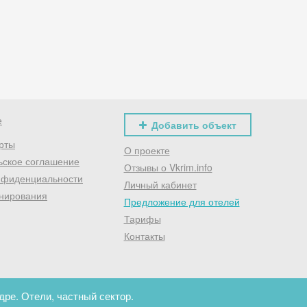
Хочешь дешевле? Оставь почту и получи промокод
первое бронирование!
Получить промокод
е
Добавить объект
рты
О проекте
ьское соглашение
Отзывы о Vkrim.info
нфиденциальности
Личный кабинет
нирования
Предложение для отелей
Тарифы
Контакты
ре. Отели, частный сектор.