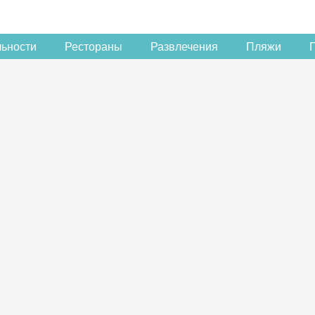
льности
Рестораны
Развлечения
Пляжи
Скидка −5%