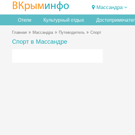
ВКрым
инфо
Массандра
Отели
Культурный отдых
Достопримечате
Главная
Массандра
Путеводитель
Спорт
Спорт в Массандре