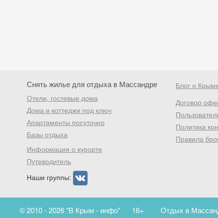
Снять жилье для отдыха в Массандре
Блог о Крым
Отели, гостевые дома
Договор офе
Дома и коттеджи под ключ
Пользовател
Апартаменты посуточно
Политика ко
Базы отдыха
Правила бро
Информация о курорте
Путеводитель
Наши группы:
© 2010 - 2026 "В Крым - инфо"
16+
Отдых в Массанд