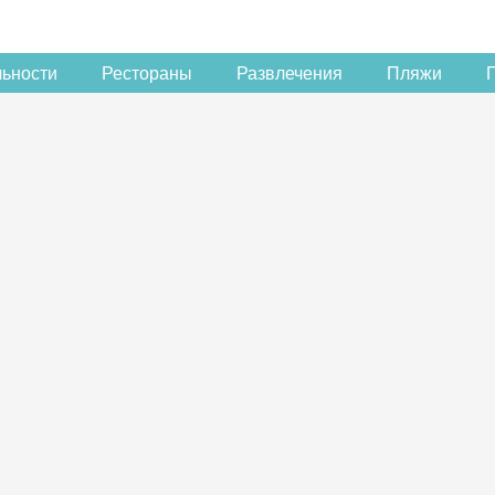
льности
Рестораны
Развлечения
Пляжи
Скидка −5%