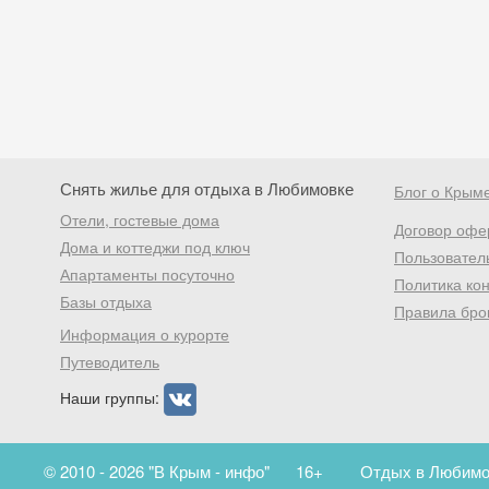
Снять жилье для отдыха в Любимовке
Блог о Крым
Отели, гостевые дома
Договор офе
Дома и коттеджи под ключ
Пользовател
Апартаменты посуточно
Политика ко
Базы отдыха
Правила бро
Информация о курорте
Путеводитель
Наши группы:
© 2010 - 2026 "В Крым - инфо"
16+
Отдых в Любимов