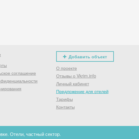
Хочешь дешевле? Оставь почту и получи промокод
первое бронирование!
Получить промокод
е
Добавить объект
рты
О проекте
ьское соглашение
Отзывы о Vkrim.info
нфиденциальности
Личный кабинет
нирования
Предложение для отелей
Тарифы
Контакты
ке. Отели, частный сектор.