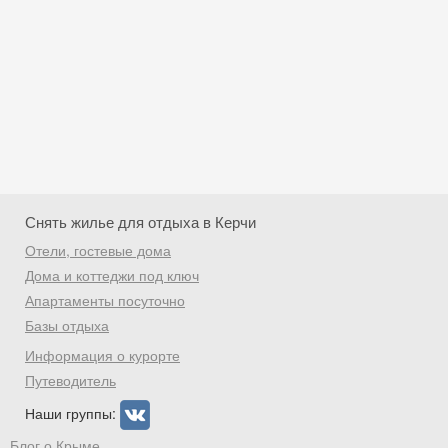
Снять жилье для отдыха в Керчи
Отели, гостевые дома
Дома и коттеджи под ключ
Апартаменты посуточно
Базы отдыха
Скидка −5%
Информация о курорте
Хочешь дешевле? Оставь почту и получи
Путеводитель
промокод на первое бронирование!
Наши группы:
Блог о Крыме