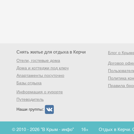
Снять жилье для отдыха в Керчи
Блог о Крым
Отели, гостевые дома
Договор офе
Дома и коттеджи под ключ
Пользовател
Апартаменты посуточно
Политика ко
Базы отдыха
Правила бро
Информация о курорте
Путеводитель
Наши группы:
© 2010 - 2026 "В Крым - инфо"
16+
Отдых в Керчи. 