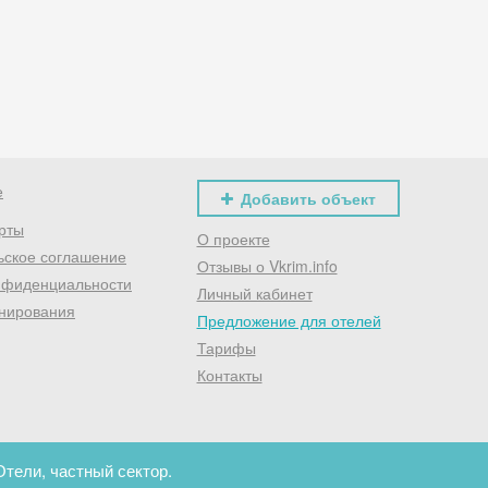
Хочешь дешевле? Оставь почту и получи промокод
первое бронирование!
Получить промокод
е
Добавить объект
рты
О проекте
ьское соглашение
Отзывы о Vkrim.info
нфиденциальности
Личный кабинет
нирования
Предложение для отелей
Тарифы
Контакты
Отели, частный сектор.