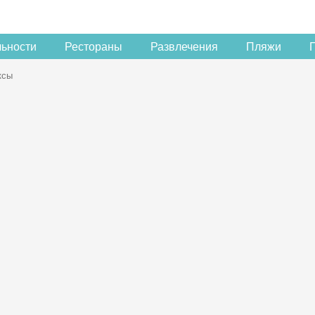
льности
Рестораны
Развлечения
Пляжи
ксы
Скидка −5%