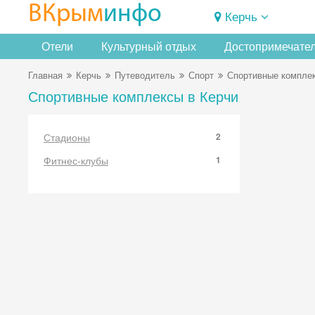
ВКрым
инфо
Керчь
Отели
Культурный отдых
Достопримечате
Главная
Керчь
Путеводитель
Спорт
Спортивные компле
Спортивные комплексы в Керчи
Стадионы
2
Фитнес-клубы
1