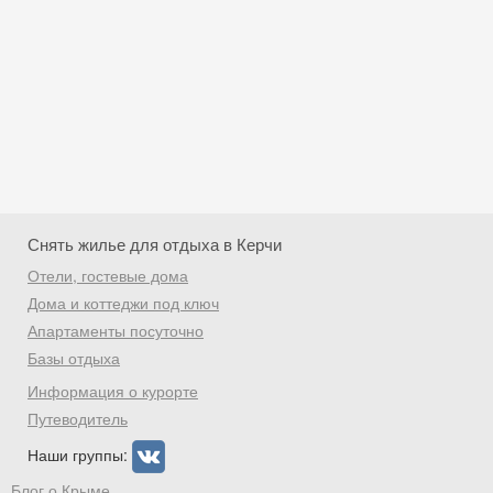
Снять жилье для отдыха в Керчи
Отели, гостевые дома
Дома и коттеджи под ключ
Апартаменты посуточно
Базы отдыха
Скидка −5%
Информация о курорте
Хочешь дешевле? Оставь почту и получи
Путеводитель
промокод на первое бронирование!
Наши группы:
Блог о Крыме