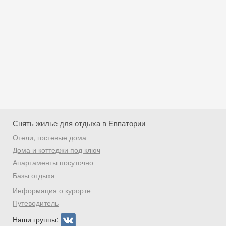
Снять жилье для отдыха в Евпатории
Отели, гостевые дома
Дома и коттеджи под ключ
Апартаменты посуточно
Базы отдыха
Скидка −5%
Информация о курорте
Хочешь дешевле? Оставь почту и получи
Путеводитель
промокод на первое бронирование!
Наши группы: