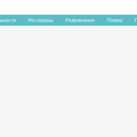
льности
Рестораны
Развлечения
Пляжи
Скидка −5%