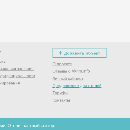
Хочешь дешевле? Оставь почту и получи промокод
первое бронирование!
Получить промокод
е
Добавить объект
рты
О проекте
ьское соглашение
Отзывы о Vkrim.info
нфиденциальности
Личный кабинет
нирования
Предложение для отелей
Тарифы
Контакты
ии. Отели, частный сектор.