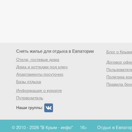
Снять жилье для отдыха в Евпатории
Блог о Крым
Отели, гостевые дома
Договор офе
Дома и коттеджи под ключ
Пользовател
Апартаменты посуточно
Политика ко
Базы отдыха
Правила бро
Информация о курорте
Путеводитель
Наши группы:
© 2010 - 2026 "В Крым - инфо"
16+
Отдых в Евпатор