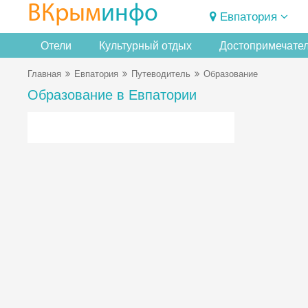
ВКрым
инфо
Евпатория
Отели
Культурный отдых
Достопримечате
Главная
Евпатория
Путеводитель
Образование
Образование в Евпатории