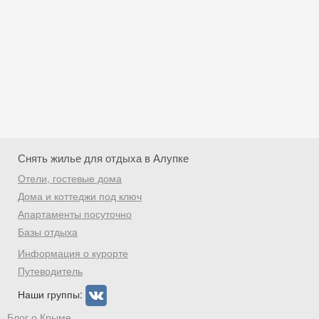
Снять жилье для отдыха в Алупке
Отели, гостевые дома
Дома и коттеджи под ключ
Апартаменты посуточно
Базы отдыха
Скидка −5%
Информация о курорте
Хочешь дешевле? Оставь почту и получи
Путеводитель
промокод на первое бронирование!
Наши группы:
Блог о Крыме