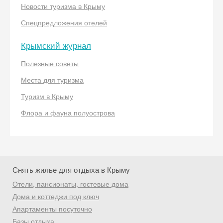
Новости туризма в Крыму
Спецпредложения отелей
Крымский журнал
Полезные советы
Скидка −5%
Места для туризма
Хочешь дешевле? Оставь почту и получи
Туризм в Крыму
промокод на первое бронирование!
Флора и фауна полуострова
Получить промокод
Снять жилье для отдыха в Крыму
Отели, пансионаты, гостевые дома
Дома и коттеджи под ключ
Апартаменты посуточно
Базы отдыха