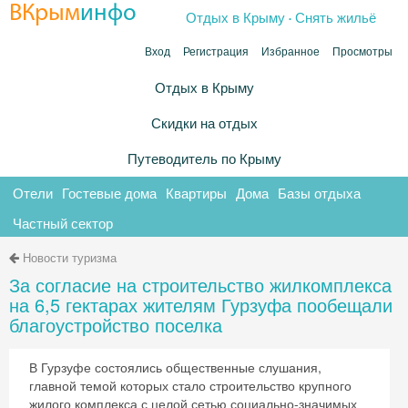
.
ВКрым
инфо
Отдых в Крыму
Снять жильё
Вход
Регистрация
Избранное
Просмотры
Отдых в Крыму
Скидки на отдых
Путеводитель по Крыму
Отели
Гостевые дома
Квартиры
Дома
Базы отдыха
Частный сектор
Новости туризма
За согласие на строительство жилкомплекса
на 6,5 гектарах жителям Гурзуфа пообещали
благоустройство поселка
В Гурзуфе состоялись общественные слушания,
главной темой которых стало строительство крупного
жилого комплекса с целой сетью социально-значимых