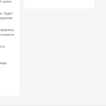
й салон,
а, будет
оприятия
 на
 привлечь
останется
сто
мира
–