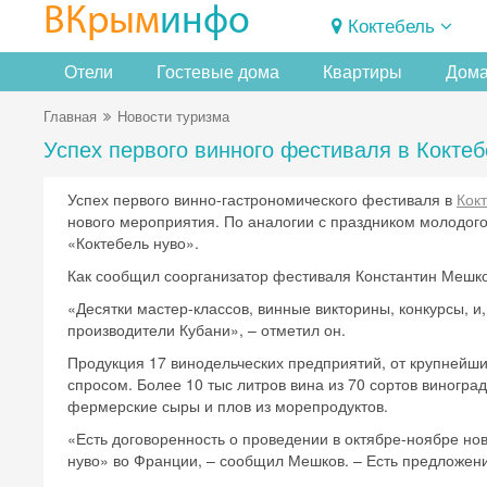
ВКрым
инфо
Коктебель
Отели
Гостевые дома
Квартиры
Дома
Главная
Новости туризма
Успех первого винного фестиваля в Кокте
Успех первого винно-гастрономического фестиваля в
Кок
нового мероприятия. По аналогии с праздником молодого 
«Коктебель нуво».
Как сообщил соорганизатор фестиваля Константин Мешков, 
«Десятки мастер-классов, винные викторины, конкурсы, и,
производители Кубани», – отметил он.
Продукция 17 винодельческих предприятий, от крупнейши
спросом. Более 10 тыс литров вина из 70 сортов виногра
фермерские сыры и плов из морепродуктов.
«Есть договоренность о проведении в октябре-ноябре но
нуво» во Франции, – сообщил Мешков. – Есть предложен