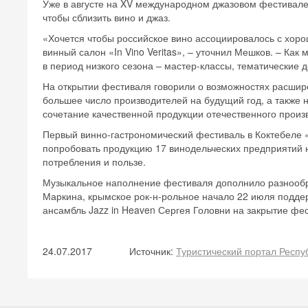
Уже в августе на XV международном джазовом фестивале K
чтобы сблизить вино и джаз.
«Хочется чтобы российское вино ассоциировалось с хороше
винный салон «In Vino Veritas», – уточнил Мешков. – К
в период низкого сезона – мастер-классы, тематические д
На открытии фестиваля говорили о возможностях расшир
большее число производителей на будущий год, а также
сочетание качественной продукции отечественного произв
Первый винно-гастрономический фестиваль в Коктебеле «I
попробовать продукцию 17 винодельческих предприятий юг
потребления и пользе.
Музыкальное наполнение фестиваля дополнило разнообр
Маркина, крымское рок-н-рольное начало 22 июля поддер
ансамбль Jazz in Heaven Сергея Головни на закрытие фе
24.07.2017
Источник:
Туристический портал Респу