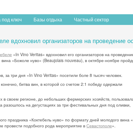
 под ключ
Базы отдыха
Частный сектор
беле вдохновил организаторов на проведение о
тебеле
«In Vino Veritas» вдохновил его организаторов на проведен
вина «Божоле нуво» (Beaujolais nouveau), в октябре-ноябре пройд
за три дня «In Vino Veritas» посетили боле 8 тысяч человек.
 конечно, битва вин, в которой со счетом 2:1 победу одержали
х в своем регионе, до небольших фермерских хозяйств, пользовал
да разошлось на дегустациях за три фестивальных дня под оливки,
вого праздника «Коктебель нуво» по формату дней молодого вина 
ие провести подобного рода мероприятие в
Севастополе
».