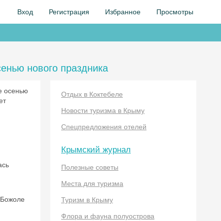
Вход
Регистрация
Избранное
Просмотры
сенью нового праздника
ие осенью
Отдых в Коктебеле
ет
Новости туризма в Крыму
Спецпредложения отелей
Крымский журнал
ась
Полезные советы
Места для туризма
«Божоле
Туризм в Крыму
Флора и фауна полуострова