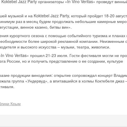
oktebel Jazz Party организаторы «In Vino Veritas» проведут винны
й музыкой и на Koktebel Jazz Party, который пройдет 18-20 август
ак минимум раз в месяц будем продолжать небольшие камерные мер
Скидка −5%
егустации, винное казино, битвы вин».
Хочешь дешевле? Оставь почту и получи промокод
ения курортного сезона с помощью событийного туризма и планах
первое бронирование!
 необходимости более широкой рекламной компании. Неизменным 
одителя и высокого искусства – музыки, театра, живописи.
n Vino Veritas» прошел 21-23 июля. Гости фестиваля могли не про
а России, но и получить представление о ее создании, культуре
Получить промокод
азие продукции виноделия: открытие сопровождал концерт Влади
жала группа «Ундервуд», а впитавшийся в холмы Коктебеля джаз 
стиваля.
блики Крым