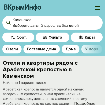
ВКрымИнфо
Каменское
Войти
Выберите даты
·
2 взрослых
без детей
Избранное
Сорт.
Фильтр
Карта
История просмотра
Отели
Гостевые дома
Дома
У моря
Добавить свой объект
Отели и квартиры рядом с
Арабатской крепостью в
Каменском
Найдено
1
вариант жилья
Арабатская крепость является одной из самых
загадочных крепостей, о ней практически не
сохранилось документальных сведений, поэтому
Подробнее
Арабатская крепость до сих пор хранит
...