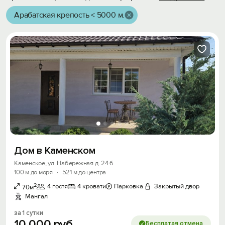
Арабатская крепость < 5000 м.
Дом в Каменском
Каменское, ул. Набережная д. 24 б
100 м до моря
·
521 м до центра
2
4 гостя
4 кровати
Парковка
Закрытый двор
70м
Мангал
за 1 сутки
10
000
руб.
Бесплатая отмена