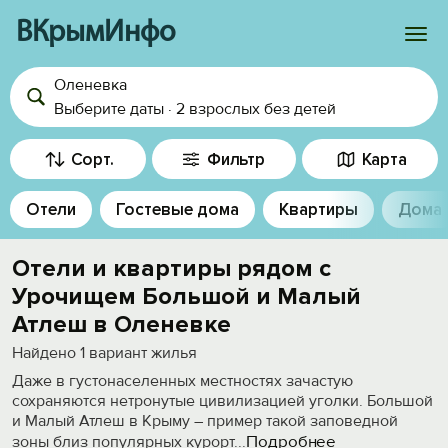
ВКрымИнфо
Оленевка
Войти
Выберите даты
·
2 взрослых
без детей
Избранное
Сорт.
Фильтр
Карта
История просмотра
Отели
Гостевые дома
Квартиры
Дома
Добавить свой объект
Отели и квартиры рядом с
Урочищем Большой и Малый
Атлеш в Оленевке
Найдено
1
вариант жилья
Даже в густонаселенных местностях зачастую
сохраняются нетронутые цивилизацией уголки. Большой
и Малый Атлеш в Крыму – пример такой заповедной
Подробнее
зоны близ популярных курорт
...