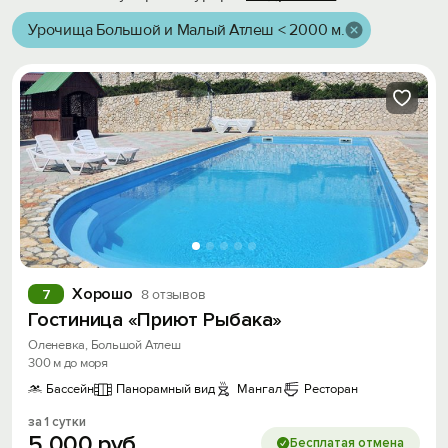
Урочища Большой и Малый Атлеш < 2000 м.
Хорошо
7
8 отзывов
Гостиница «Приют Рыбака»
Оленевка, Большой Атлеш
300 м до моря
Бассейн
Панорамный вид
Мангал
Ресторан
за 1 сутки
5
000
руб.
Бесплатая отмена