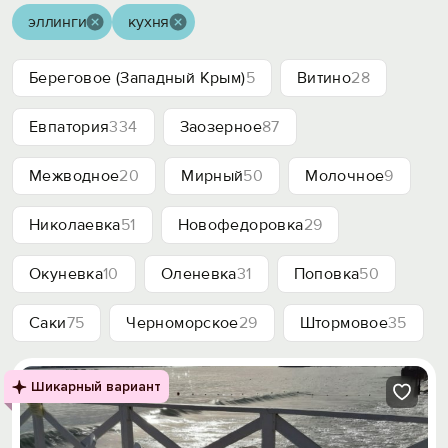
эллинги
кухня
Береговое (Западный Крым)
5
Витино
28
Евпатория
334
Заозерное
87
Межводное
20
Мирный
50
Молочное
9
Николаевка
51
Новофедоровка
29
Окуневка
10
Оленевка
31
Поповка
50
Саки
75
Черноморское
29
Штормовое
35
Шикарный вариант