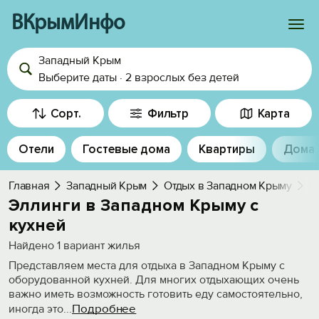
ВКрымИнфо
Западный Крым
Войти
Выберите даты
·
2 взрослых
без детей
Избранное
Сорт.
Фильтр
Карта
История просмотра
Отели
Гостевые дома
Квартиры
Дома
Добавить свой объект
Главная
Западный Крым
Отдых в Западном Крыму
К
Эллинги в Западном Крыму с
кухней
Найдено
1
вариант жилья
Представляем места для отдыха в Западном Крыму с
оборудованной кухней. Для многих отдыхающих очень
важно иметь возможность готовить еду самостоятельно,
Подробнее
иногда это
...