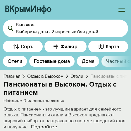
ВКрымИнфо
Высокое
Войти
Выберите даты
·
2 взрослых
без детей
Избранное
Сорт.
Фильтр
Карта
История просмотра
Отели
Гостевые дома
Дома
Частный с
Добавить свой объект
Главная
Отдых в Высоком
Отели
Пансионаты с пита
Пансионаты в Высоком. Отдых с
питанием
Найдено
0
вариантов жилья
Отдых с питанием - это лучший вариант для семейного
отдыха. Пансионаты и отели в Высоком предлагают
широкий выбор: от завтраков по системе шведский стол
Подробнее
и полупанс
...