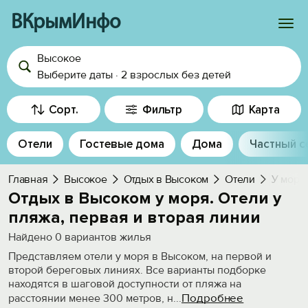
ВКрымИнфо
Высокое
Войти
Выберите даты
·
2 взрослых
без детей
Избранное
Сорт.
Фильтр
Карта
История просмотра
Отели
Гостевые дома
Дома
Частный с
Добавить свой объект
Главная
Высокое
Отдых в Высоком
Отели
У моря
Отдых в Высоком у моря. Отели у
пляжа, первая и вторая линии
Найдено
0
вариантов жилья
Представляем отели у моря в Высоком, на первой и
второй береговых линиях. Все варианты подборке
находятся в шаговой доступности от пляжа на
Подробнее
расстоянии менее 300 метров, н
...