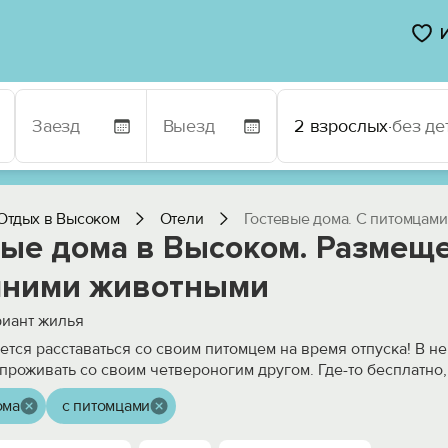
2 взрослых
·
без де
Отдых в Высоком
Отели
Гостевые дома. С питомцами
вые дома в Высоком. Размеще
ними животными
иант жилья
чется расставаться со своим питомцем на время отпуска! В н
проживать со своим четвероногим другом. Где-то бесплатно
ома
с питомцами