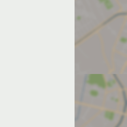
од на