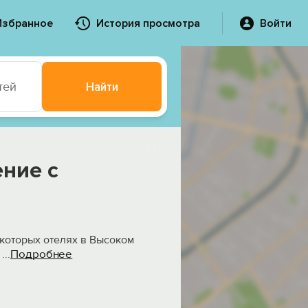
Избранное
История просмотра
Войти
тей
Найти
ние с
екоторых отелях в Высоком
Подробнее
,
...