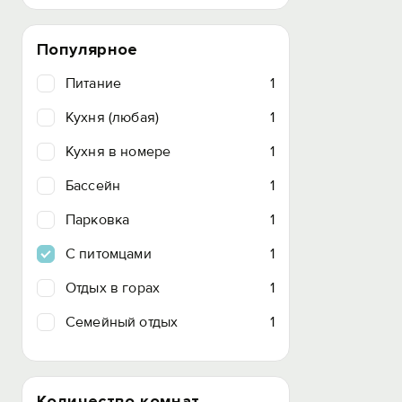
Популярное
Питание
1
Кухня (любая)
1
Кухня в номере
1
Бассейн
1
Парковка
1
C питомцами
1
Отдых в горах
1
Семейный отдых
1
Количество комнат