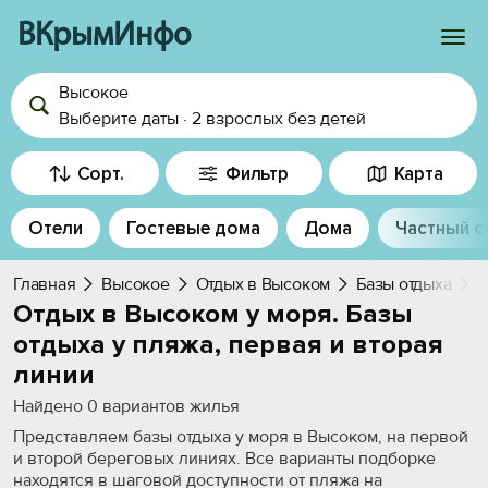
ВКрымИнфо
Высокое
Войти
Выберите даты
·
2 взрослых
без детей
Избранное
Сорт.
Фильтр
Карта
История просмотра
Отели
Гостевые дома
Дома
Частный с
Добавить свой объект
Главная
Высокое
Отдых в Высоком
Базы отдыха
У
Отдых в Высоком у моря. Базы
отдыха у пляжа, первая и вторая
линии
Найдено
0
вариантов жилья
Представляем базы отдыха у моря в Высоком, на первой
и второй береговых линиях. Все варианты подборке
находятся в шаговой доступности от пляжа на