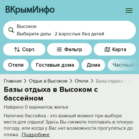
ВКрымИнфо
Высокое
Войти
Выберите даты
·
2 взрослых
без детей
Избранное
Сорт.
Фильтр
Карта
История просмотра
Отели
Гостевые дома
Дома
Частный с
Добавить свой объект
Главная
Отдых в Высоком
Отели
Базы отдыха с бас
Базы отдыха в Высоком с
бассейном
Найдено
0
вариантов жилья
Наличие бассейна - это важный момент при выборе
места для отдыха! Здесь Вы сможете поплавать в плохую
погоду, или когда у Вас нет возможности прогуляться до
Подробнее
пляжа
...