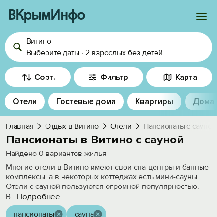
ВКрымИнфо
Витино
Войти
Выберите даты
·
2 взрослых
без детей
Избранное
Сорт.
Фильтр
Карта
История просмотра
Отели
Гостевые дома
Квартиры
Дома
Добавить свой объект
Главная
Отдых в Витино
Отели
Пансионаты с сауной
Пансионаты в Витино с сауной
Найдено
0
вариантов жилья
Многие отели в Витино имеют свои спа-центры и банные
комплексы, а в некоторых коттеджах есть мини-сауны.
Отели с сауной пользуются огромной популярностью.
Подробнее
В
...
пансионаты
сауна