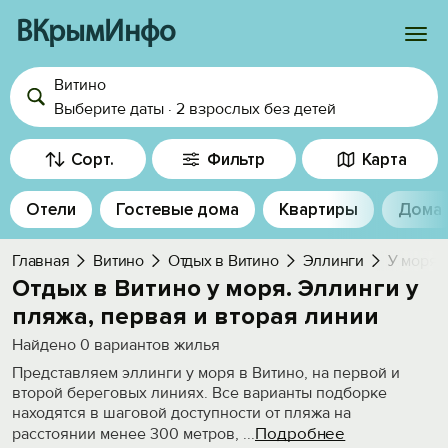
ВКрымИнфо
Витино
Войти
Выберите даты
·
2 взрослых
без детей
Избранное
Сорт.
Фильтр
Карта
История просмотра
Отели
Гостевые дома
Квартиры
Дома
Добавить свой объект
Главная
Витино
Отдых в Витино
Эллинги
У моря,
Отдых в Витино у моря. Эллинги у
пляжа, первая и вторая линии
Найдено
0
вариантов жилья
Представляем эллинги у моря в Витино, на первой и
второй береговых линиях. Все варианты подборке
находятся в шаговой доступности от пляжа на
Подробнее
расстоянии менее 300 метров,
...