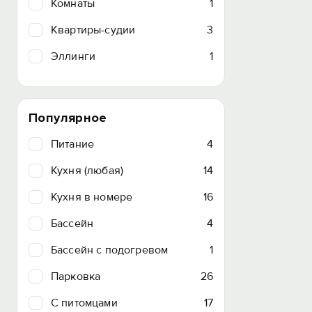
Комнаты
1
Квартиры-судии
3
Эллинги
1
Популярное
Питание
4
Кухня (любая)
14
Кухня в номере
16
Бассейн
4
Бассейн с подогревом
1
Парковка
26
C питомцами
17