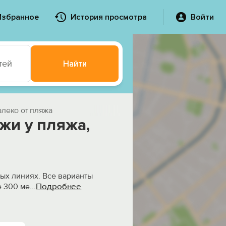
Избранное
История просмотра
Войти
тей
Найти
алеко от пляжа
джи у пляжа,
вых линиях. Все варианты
Подробнее
е 300 ме
...