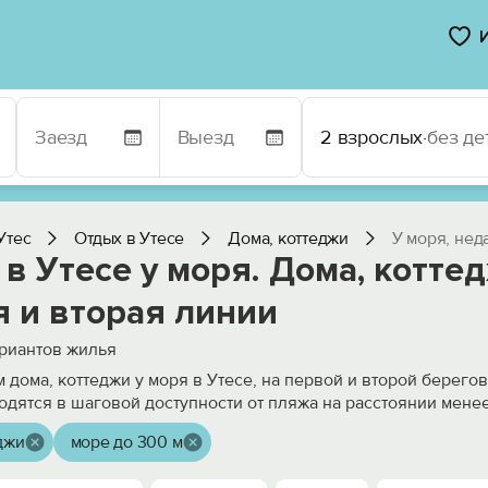
2 взрослых
·
без де
Утес
Отдых в Утесе
Дома, коттеджи
У моря, нед
в Утесе у моря. Дома, котте
я и вторая линии
риантов жилья
 дома, коттеджи у моря в Утесе, на первой и второй берего
одятся в шаговой доступности от пляжа на расстоянии мене
джи
море до 300 м