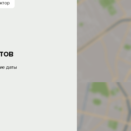
ктор
тов
ие даты