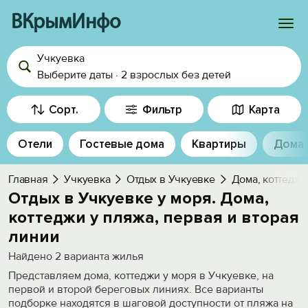
ВКрымИнфо
Учкуевка
Войти
Выберите даты
·
2 взрослых
без детей
Избранное
Сорт.
Фильтр
Карта
История просмотра
Отели
Гостевые дома
Квартиры
Дома
Добавить свой объект
Главная
Учкуевка
Отдых в Учкуевке
Дома, коттеджи
Отдых в Учкуевке у моря. Дома,
коттеджи у пляжа, первая и вторая
линии
Найдено
2
варианта жилья
Представляем дома, коттеджи у моря в Учкуевке, на
первой и второй береговых линиях. Все варианты
подборке находятся в шаговой доступности от пляжа на