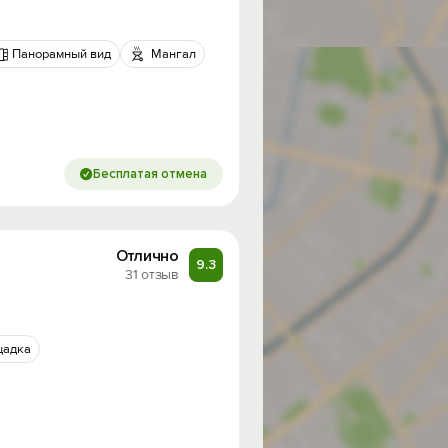
Панорамный вид
Мангал
Бесплатая отмена
Отлично
9.3
31 отзыв
щадка