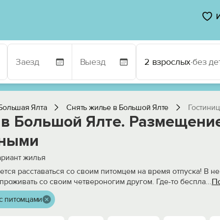
2 взрослых
·
без де
Большая Ялта
Снять жилье в Большой Ялте
Гостиниц
 в Большой Ялте. Размещени
ными
риант жилья
чется расставаться со своим питомцем на время отпуска! В н
П
проживать со своим четвероногим другом. Где-то беспла
...
с питомцами