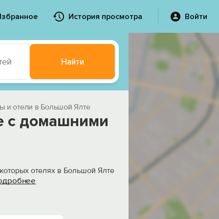
Избранное
История просмотра
Войти
тей
Найти
ы и отели в Большой Ялте
е с домашними
екоторых отелях в Большой Ялте
одробнее