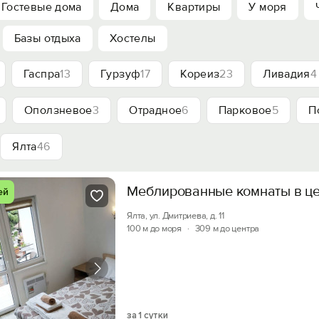
Гостевые дома
Дома
Квартиры
У моря
Базы отдыха
Хостелы
Гаспра
13
Гурзуф
17
Кореиз
23
Ливадия
4
Оползневое
3
Отрадное
6
Парковое
5
П
Ялта
46
Меблированные комнаты в це
ей
Ялта, ул. Дмитриева, д. 11
100 м до моря
·
309 м до центра
за 1 сутки