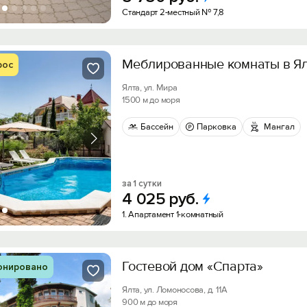
Стандарт 2-местный № 7,8
Меблированные комнаты в Я
рос
Ялта, ул. Мира
1500 м до моря
Бассейн
Парковка
Мангал
за 1 сутки
4
025
руб.
1. Апартамент 1-комнатный
Гостевой дом «Спарта»
онировано
Ялта, ул. Ломоносова, д. 11А
900 м до моря