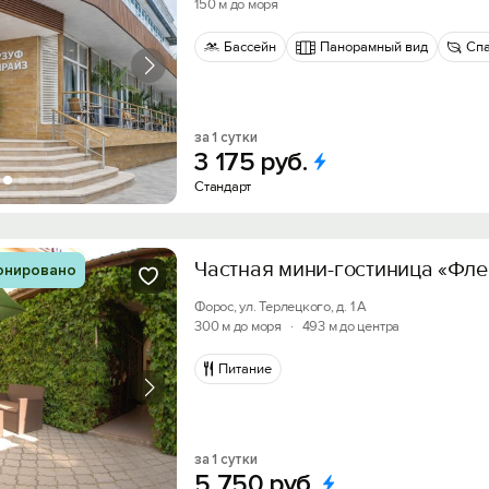
150 м до моря
Войти с помощью
Бассейн
Панорамный вид
Спа
Получить промокод
за 1 сутки
3
175
руб.
Стандарт
Частная мини-гостиница «Фле
онировано
Форос, ул. Терлецкого, д. 1 А
300 м до моря
·
493 м до центра
Питание
за 1 сутки
5
750
руб.