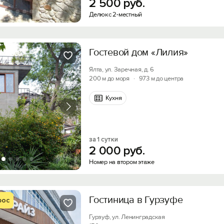
2
500
руб.
Делюкс 2-местный
Гостевой дом «Лилия»
Ялта, ул. Заречная, д. 6
200 м до моря
·
973 м до центра
Кухня
Вход на сайт
за 1 сутки
Войти или
Зарегистрироваться
2
000
руб.
Номер на втором этаже
Скидка −5%
Гостиница в Гурзуфе
рос
Хочешь дешевле? Оставь почту и получи промок
Войти
первое бронирование!
Гурзуф, ул. Ленинградская