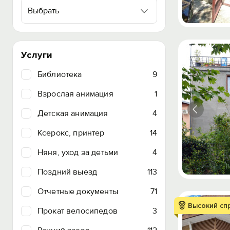
Выбрать
Услуги
Библиотека
9
Взрослая анимация
1
Детская анимация
4
Ксерокс, принтер
14
Няня, уход за детьми
4
Поздний выезд
113
Отчетные документы
71
Высокий сп
Прокат велосипедов
3