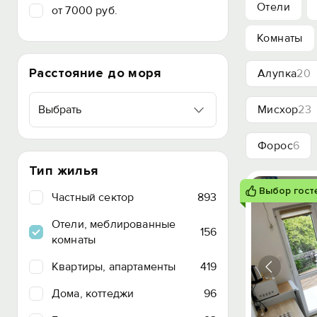
Отели
от 7000 руб.
Комнаты
Расстояние до моря
Алупка
20
Выбрать
Мисхор
23
Форос
6
Тип жилья
Выбор гост
Частный сектор
893
Отели, меблированные
156
комнаты
Квартиры, апартаменты
419
Дома, коттеджи
96