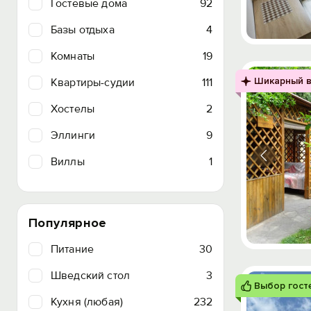
Гостевые дома
92
Базы отдыха
4
Комнаты
19
Шикарный в
Квартиры-судии
111
Хостелы
2
Эллинги
9
Виллы
1
Популярное
Питание
30
Шведский стол
3
Выбор гост
Кухня (любая)
232