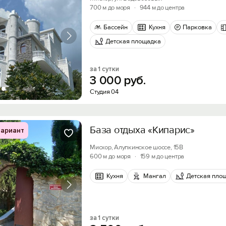
700 м до моря
·
944 м до центра
Бассейн
Кухня
Парковка
Детская площадка
за 1 сутки
3
000
руб.
Студия 04
База отдыха «Кипарис»
ариант
Мисхор, Алупкинское шоссе, 15В
600 м до моря
·
159 м до центра
Кухня
Мангал
Детская пло
за 1 сутки