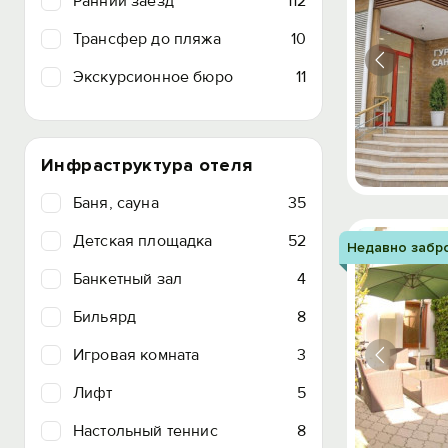
Ранний заезд
112
Трансфер до пляжа
10
Экскурсионное бюро
11
Инфраструктура отеля
Баня, сауна
35
Детская площадка
52
Недавно забр
Банкетный зал
4
Бильярд
8
Игровая комната
3
Лифт
5
Настольный теннис
8