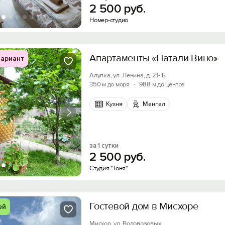
2
500
руб.
Номер-студио
Апартаменты «Натали Вино»
ариант
Алупка, ул. Ленина, д. 21- Б
350 м до моря
·
988 м до центра
Кухня
Мангал
за 1 сутки
2
500
руб.
Студия "Тоня"
Гостевой дом в Мисхоре
ей
Мисхор, ул. Водовозовых