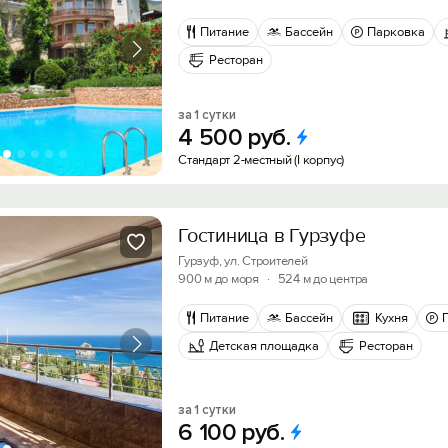
Питание
Бассейн
Парковка
Ресторан
за 1 сутки
4
500
руб.
Стандарт 2-местный (I корпус)
Гостиница в Гурзуфе
Гурзуф, ул. Строителей
900 м до моря
·
524 м до центра
Питание
Бассейн
Кухня
Детская площадка
Ресторан
за 1 сутки
6
100
руб.