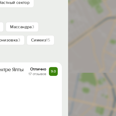
Частный сектор
Массандра
3
онизовка
3
Симеиз
15
нтре Ялты
Отлично
9.0
17 отзывов