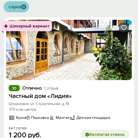
сауна
Шикарный вариант
Отлично
10
1 отзыв
Частный дом «Лидия»
Штормовое, ул. Строительная, д. 18
370 м до центра
Кухня
Парковка
Мангал
Детская площадка
за 1 сутки
1
200
руб.
Бесплатая отмена