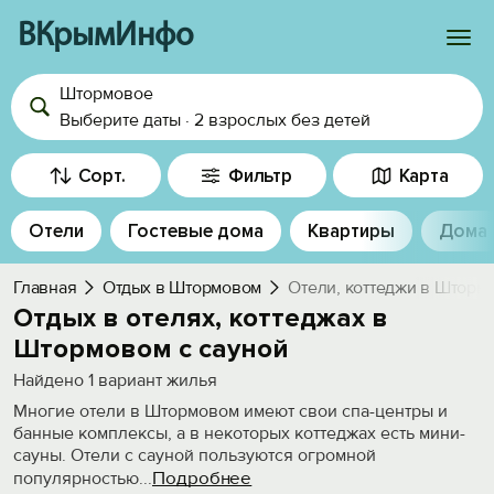
ВКрымИнфо
Штормовое
Войти
Выберите даты
·
2 взрослых
без детей
Избранное
Сорт.
Фильтр
Карта
История просмотра
Отели
Гостевые дома
Квартиры
Дома
Добавить свой объект
Главная
Отдых в Штормовом
Отели, коттеджи в Шторм
Отдых в отелях, коттеджах в
Штормовом с сауной
Найдено
1
вариант жилья
Многие отели в Штормовом имеют свои спа-центры и
банные комплексы, а в некоторых коттеджах есть мини-
сауны. Отели с сауной пользуются огромной
Подробнее
популярностью
...