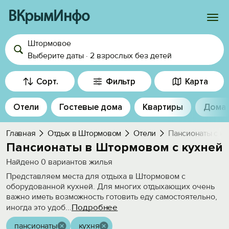
ВКрымИнфо
Штормовое
Войти
Выберите даты
·
2 взрослых
без детей
Избранное
Сорт.
Фильтр
Карта
История просмотра
Отели
Гостевые дома
Квартиры
Дома
Добавить свой объект
Главная
Отдых в Штормовом
Отели
Пансионаты с ку
Пансионаты в Штормовом с кухней
Найдено
0
вариантов жилья
Представляем места для отдыха в Штормовом с
оборудованной кухней. Для многих отдыхающих очень
важно иметь возможность готовить еду самостоятельно,
Подробнее
иногда это удоб
...
пансионаты
кухня