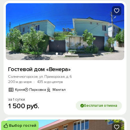
Гостевой дом «Венера»
Солнечногорское, ул. Приморская, д. 6
200 м до моря
·
435 м до центра
Кухня
Парковка
Мангал
за 1 сутки
1
500
руб.
Бесплатая отмена
Выбор гостей