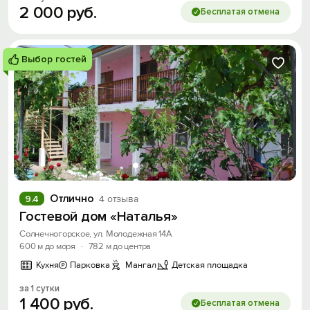
2
000
руб.
Бесплатая отмена
Выбор гостей
Отлично
9.4
4 отзыва
Гостевой дом «Наталья»
Солнечногорское, ул. Молодежная 14А
600 м до моря
·
782 м до центра
Кухня
Парковка
Мангал
Детская площадка
за 1 сутки
1
400
руб.
Бесплатая отмена