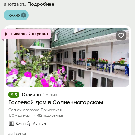
Подробнее
иногда эт
...
кухня
Шикарный вариант
Отлично
9.5
1 отзыв
Гостевой дом в Солнечногорском
Солнечногорское, Приморская
170 м до моря
·
412 м до центра
Кухня
Мангал
за 1 сутки