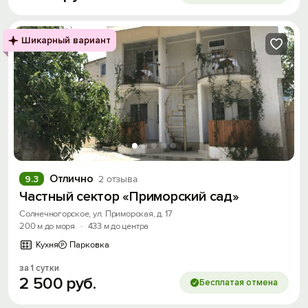
Шикарный вариант
Отлично
9.3
2 отзыва
Частный сектор «Приморский сад»
Солнечногорское, ул. Приморская, д. 17
200 м до моря
·
433 м до центра
Кухня
Парковка
за 1 сутки
2
500
руб.
Бесплатая отмена