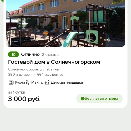
Вход на сайт
Войти или
Зарегистрироваться
Отлично
10
2 отзыва
Гостевой дом в Солнечногорском
Солнечногорское, ул. Табачная
Войти
380 м до моря
·
664 м до центра
Кухня
Мангал
Детская площадка
Войти с помощью
за 1 сутки
Скидка −5%
3
000
руб.
Бесплатая отмена
Хочешь дешевле? Оставь почту и получи
промокод на первое бронирование!