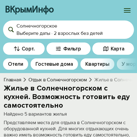
ВКрымИнфо
Солнечногорское
Войти
Выберите даты
·
2 взрослых
без детей
Избранное
Сорт.
Фильтр
Карта
История просмотра
Отели
Гостевые дома
Квартиры
У мор
Добавить свой объект
Главная
Отдых в Солнечногорском
Жилье в Солнечног
Жилье в Солнечногорском с
кухней. Возможность готовить еду
самостоятельно
Найдено
5
вариантов жилья
Представляем места для отдыха в Солнечногорском с
оборудованной кухней. Для многих отдыхающих очень
важно иметь возможность готовить еду самостоятельно,