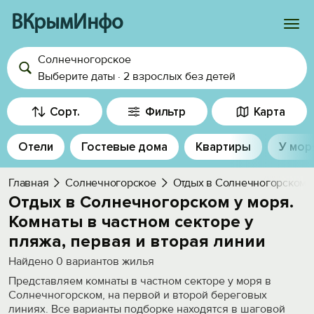
ВКрымИнфо
Солнечногорское
Войти
Выберите даты
·
2 взрослых
без детей
Избранное
Сорт.
Фильтр
Карта
История просмотра
Отели
Гостевые дома
Квартиры
У мор
Добавить свой объект
Главная
Солнечногорское
Отдых в Солнечногорском
Отдых в Солнечногорском у моря.
Комнаты в частном секторе у
пляжа, первая и вторая линии
Найдено
0
вариантов жилья
Представляем комнаты в частном секторе у моря в
Солнечногорском, на первой и второй береговых
линиях. Все варианты подборке находятся в шаговой