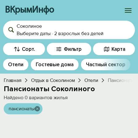
ВКрымИнфо
Соколиное
Войти
Выберите даты
·
2 взрослых
без детей
Избранное
Сорт.
Фильтр
Карта
История просмотра
Отели
Гостевые дома
Частный сектор
Добавить свой объект
Главная
Отдых в Соколином
Отели
Пансионаты
Пансионаты Соколиного
Найдено
0
вариантов жилья
пансионаты