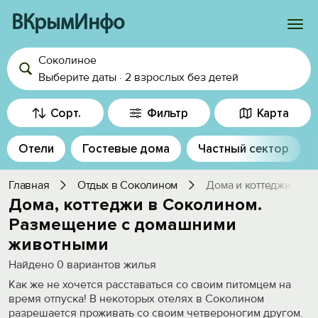
ВКрымИнфо
Соколиное
Войти
Выберите даты
·
2 взрослых
без детей
Избранное
Сорт.
Фильтр
Карта
История просмотра
Отели
Гостевые дома
Частный сектор
Добавить свой объект
Главная
Отдых в Соколином
Дома и коттеджи
Дома, коттеджи в Соколином.
Размещение с домашними
животными
Найдено
0
вариантов жилья
Как же не хочется расставаться со своим питомцем на
время отпуска! В некоторых отелях в Соколином
разрешается проживать со своим четвероногим другом.