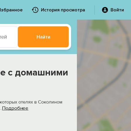
Избранное
История просмотра
Войти
тей
Найти
ие с домашними
некоторых отелях в Соколином
Подробнее
..