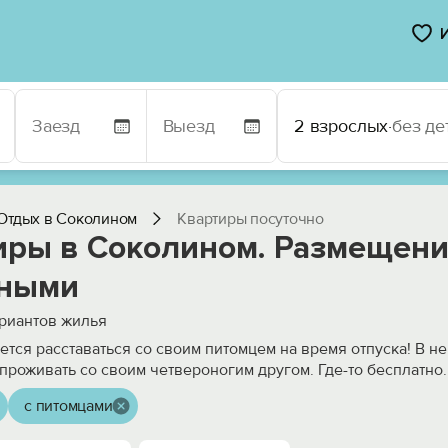
2 взрослых
·
без де
Отдых в Соколином
Квартиры посуточно
иры в Соколином. Размещен
ными
риантов жилья
чется расставаться со своим питомцем на время отпуска! В 
проживать со своим четвероногим другом. Где-то бесплатно
.
с питомцами