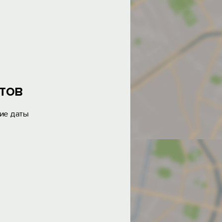
тов
ие даты