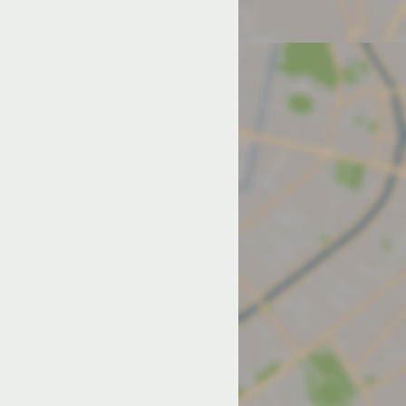
од на